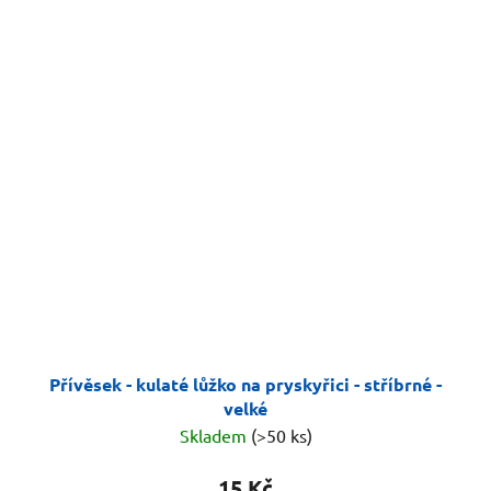
Přívěsek - kulaté lůžko na pryskyřici - stříbrné -
velké
Skladem
(>50 ks)
15 Kč