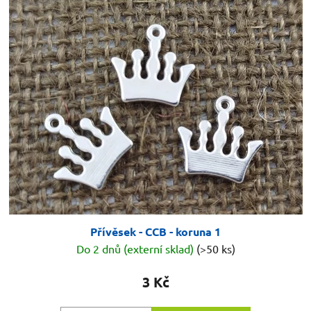
Přívěsek - CCB - koruna 1
Do 2 dnů (externí sklad)
(>50 ks)
3 Kč