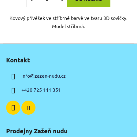
Kovový přívěšek ve stříbrné barvě ve tvaru 3D sovičky.
Model stříbrná.
Z
á
Kontakt
p
a
info
@
zazen-nudu.cz
t
í
+420 725 111 351
Prodejny Zažeň nudu