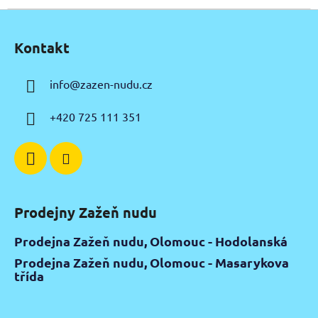
Z
á
Kontakt
p
a
info
@
zazen-nudu.cz
t
í
+420 725 111 351
Prodejny Zažeň nudu
Prodejna Zažeň nudu, Olomouc - Hodolanská
Prodejna Zažeň nudu, Olomouc - Masarykova
třída