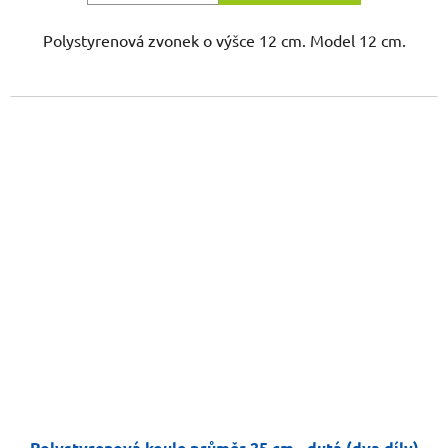
Polystyrenová zvonek o výšce 12 cm. Model 12 cm.
Polystyrenová koule průměr 25 cm - dutá (dva díly)