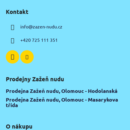
á
Kontakt
p
a
info
@
zazen-nudu.cz
t
í
+420 725 111 351
Prodejny Zažeň nudu
Prodejna Zažeň nudu, Olomouc - Hodolanská
Prodejna Zažeň nudu, Olomouc - Masarykova
třída
O nákupu