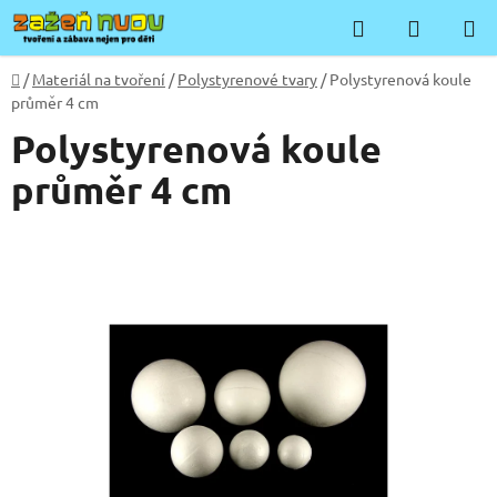
Přejít
Hledat
NÁKUP
na
KOŠÍK
obsah
Domů
/
Materiál na tvoření
/
Polystyrenové tvary
/
Polystyrenová koule
průměr 4 cm
Polystyrenová koule
průměr 4 cm