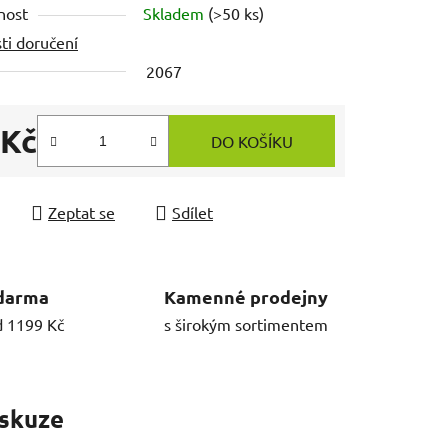
nost
Skladem
(>50 ks)
ti doručení
2067
 Kč
DO KOŠÍKU
 cena:
Zeptat se
Sdílet
darma
Kamenné prodejny
d 1199 Kč
s širokým sortimentem
skuze