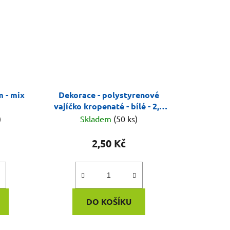
m - mix
Dekorace - polystyrenové
vajíčko kropenaté - bílé - 2,5
cm
)
Skladem
(50 ks)
2,50 Kč
DO KOŠÍKU