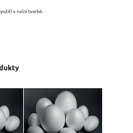
užití v ruční tvorbě.
odukty