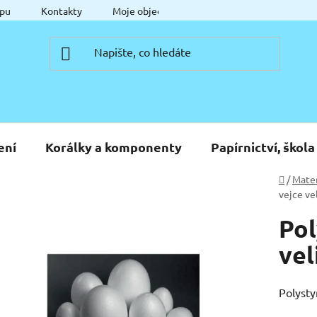
pu
Kontakty
Moje objednávka
ení
Korálky a komponenty
Papírnictví, škola
Domů
/
Mater
vejce ve
Pol
vel
Polysty