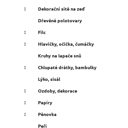
n
e
n
Dekorační sítě na zeď
í
Dřevěné polotovary
p
a
Filc
n
Hlavičky, očička, čumáčky
e
l
Kruhy na lapače snů
Chlupaté drátky, bambulky
Lýko, sisál
Ozdoby, dekorace
Papíry
Pěnovka
Peří