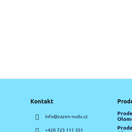
Z
á
Kontakt
Prod
p
a
Prode
info
@
zazen-nudu.cz
t
Olomo
í
Prode
+420 725 111 351