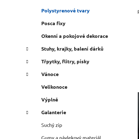
Polystyrenové tvary
Posca fixy
Okenní a pokojové dekorace
Stuhy, krajky, balení dárků
Třpytky, flitry, písky
Vánoce
Velikonoce
Výplně
Galanterie
Suchý zip
Gumy a návlekový materiál