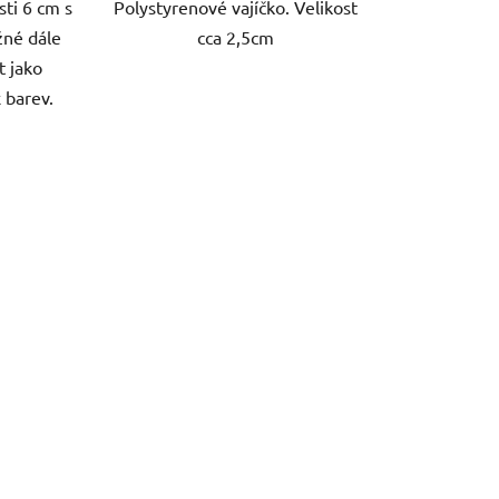
sti 6 cm s
Polystyrenové vajíčko. Velikost
žné dále
cca 2,5cm
t jako
 barev.