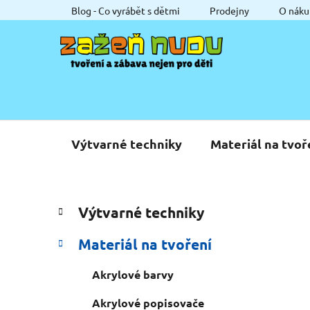
Přejít
Blog - Co vyrábět s dětmi
Prodejny
O náku
na
obsah
Výtvarné techniky
Materiál na tvoř
P
K
Přeskočit
Výtvarné techniky
a
o
kategorie
t
s
Materiál na tvoření
e
t
g
r
Akrylové barvy
o
a
r
Akrylové popisovače
i