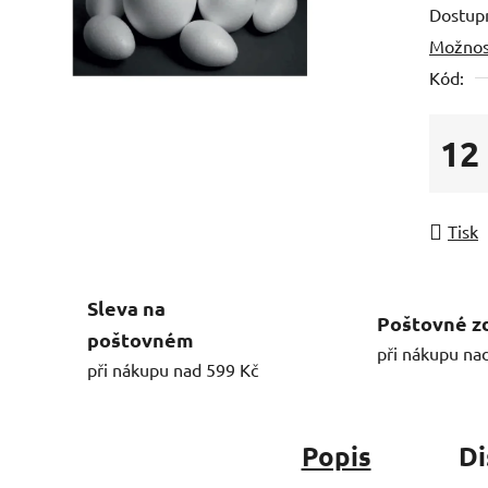
Dostup
Možnos
Kód:
12
Měrná
Tisk
Sleva na
Poštovné z
poštovném
při nákupu na
při nákupu nad 599 Kč
Popis
Di