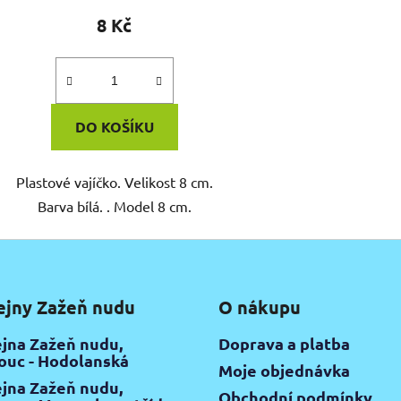
8 Kč
DO KOŠÍKU
Plastové vajíčko. Velikost 8 cm.
Barva bílá. . Model 8 cm.
ejny Zažeň nudu
O nákupu
jna Zažeň nudu,
Doprava a platba
uc - Hodolanská
Moje objednávka
jna Zažeň nudu,
Obchodní podmínky