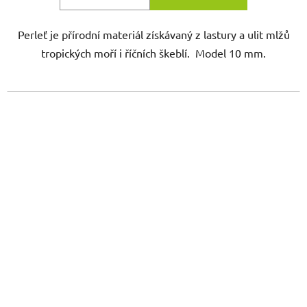
Perleť je přírodní materiál získávaný z lastury a ulit mlžů
tropických moří i říčních škeblí. Model 10 mm.