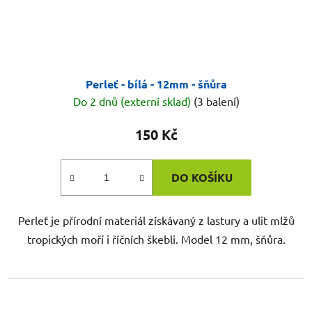
Perleť - bílá - 12mm - šňůra
Do 2 dnů (externí sklad)
(3 balení)
150 Kč
DO KOŠÍKU
Perleť je přírodní materiál získávaný z lastury a ulit mlžů
tropických moří i říčních škebli. Model 12 mm, šňůra.