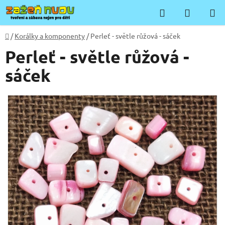
Přejít
Hledat
NÁKUP
na
KOŠÍK
obsah
Domů
/
Korálky a komponenty
/
Perleť - světle růžová - sáček
Perleť - světle růžová -
sáček