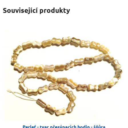
Související produkty
Perleť - tvar přesýpacích hodin - šňůra