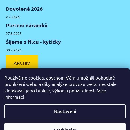
Dovolená 2026
2.7.2026
Pletení náramků
27.8.2025
Šijeme z filcu - kytičky
30.7.2025
ARCHIV
Používáme cookies, abychom Vám umožnili pohodlné
prohlížení webu a díky analýze provozu webu neustále
zlepšovali jeho funkce, výkon a použitelnost.
Více
Facebook
Instagram
Pinterest
YouTube
informací
Výtvarné potřeby Olomouc
Keramická hlína Olomouc
Nastavení
Vytvořil Shoptet
Od čtvrtka 6.8. do úterý 11.8. máme mimořádně zavřeno.
Souhlasím