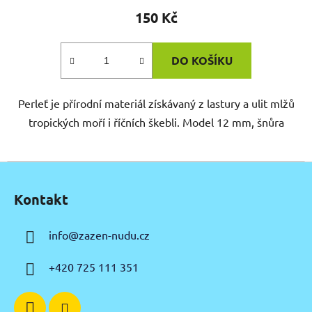
150 Kč
DO KOŠÍKU
Perleť je přírodní materiál získávaný z lastury a ulit mlžů
tropických moří i říčních škebli. Model 12 mm, šnůra
Z
á
Kontakt
p
a
info
@
zazen-nudu.cz
t
í
+420 725 111 351