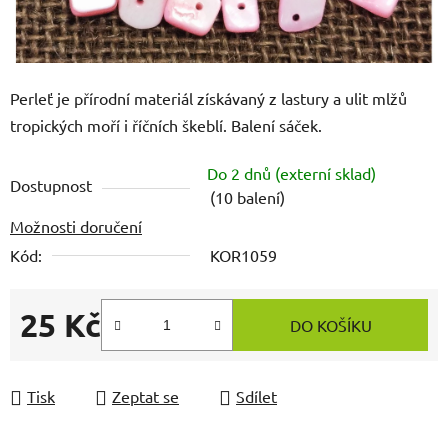
Perleť je přírodní materiál získávaný z lastury a ulit mlžů
tropických moří i říčních škeblí. Balení sáček.
Do 2 dnů (externí sklad)
Dostupnost
(10 balení)
Možnosti doručení
Kód:
KOR1059
25 Kč
DO KOŠÍKU
Měrná cena:
Tisk
Zeptat se
Sdílet