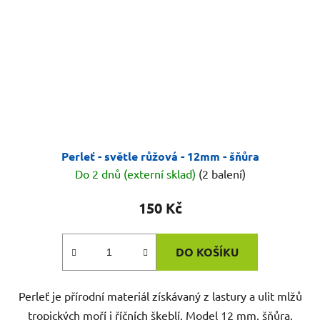
Perleť - světle růžová - 12mm - šňůra
Do 2 dnů (externí sklad)
(2 balení)
150 Kč
DO KOŠÍKU
Perleť je přírodní materiál získávaný z lastury a ulit mlžů
tropických moří i říčních škeblí. Model 12 mm, šňůra.