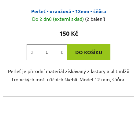
Perleť - oranžová - 12mm - šňůra
Do 2 dnů (externí sklad)
(2 balení)
150 Kč
DO KOŠÍKU
Perleť je přírodní materiál získávaný z lastury a ulit mlžů
tropických moří i říčních škeblí. Model 12 mm, šňůra.