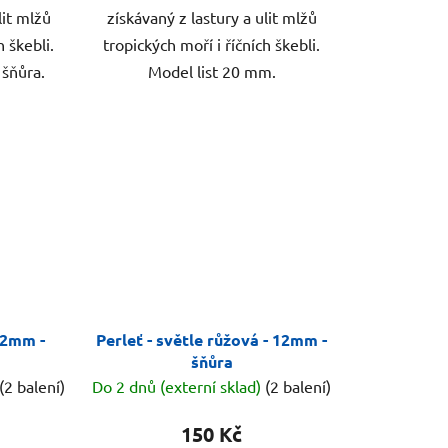
lit mlžů
získávaný z lastury a ulit mlžů
h škebli.
tropických moří i říčních škebli.
šňůra.
Model list 20 mm.
12mm -
Perleť - světle růžová - 12mm -
šňůra
(2 balení)
Do 2 dnů (externí sklad)
(2 balení)
150 Kč