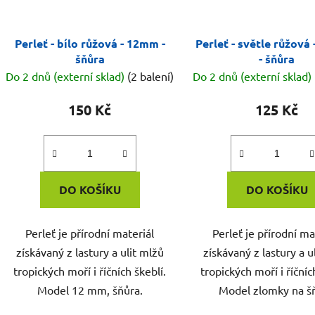
Perleť - bílo růžová - 12mm -
Perleť - světle růžová
šňůra
- šňůra
Do 2 dnů (externí sklad)
(2 balení)
Do 2 dnů (externí sklad)
150 Kč
125 Kč
DO KOŠÍKU
DO KOŠÍKU
Perleť je přírodní materiál
Perleť je přírodní ma
získávaný z lastury a ulit mlžů
získávaný z lastury a u
tropických moří i říčních škeblí.
tropických moří i říčníc
Model 12 mm, šňůra.
Model zlomky na š