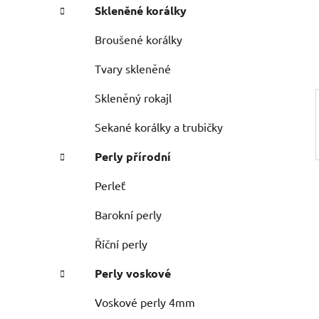
e
n
Skleněné korálky
í
p
Broušené korálky
a
Tvary skleněné
n
e
Skleněný rokajl
l
Sekané korálky a trubičky
Perly přírodní
Perleť
Barokní perly
Říční perly
Perly voskové
Voskové perly 4mm