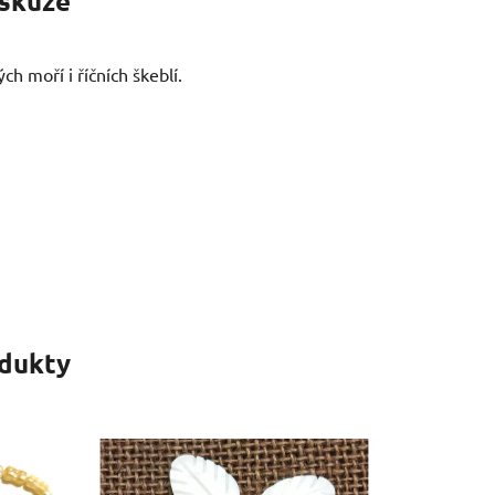
skuze
ch moří i říčních škeblí.
odukty