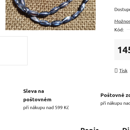
Dostup
Možnos
Kód:
14
Měrná
Tisk
Sleva na
Poštovné z
poštovném
při nákupu na
při nákupu nad 599 Kč