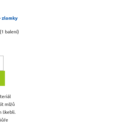
 - zlomky
(1 balení)
teriál
lit mlžů
h škebli.
ňůře