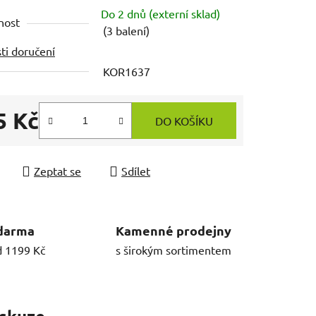
Do 2 dnů (externí sklad)
nost
(3 balení)
ti doručení
KOR1637
5 Kč
DO KOŠÍKU
 cena:
Zeptat se
Sdílet
darma
Kamenné prodejny
d 1199 Kč
s širokým sortimentem