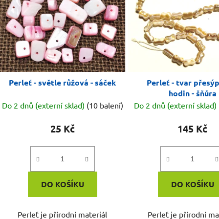
Perleť - světle růžová - sáček
Perleť - tvar přesý
hodin - šňůra
Do 2 dnů (externí sklad)
(10 balení)
Do 2 dnů (externí sklad)
25 Kč
145 Kč
DO KOŠÍKU
DO KOŠÍKU
Perleť je přírodní materiál
Perleť je přírodní ma