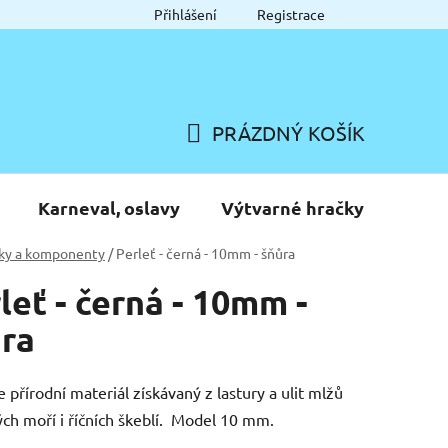
Přihlášení
Registrace
PRÁZDNÝ KOŠÍK
NÁKUPNÍ
KOŠÍK
Karneval, oslavy
Výtvarné hračky
ky a komponenty
/
Perleť - černá - 10mm - šňůra
leť - černá - 10mm -
ra
e přírodní materiál získávaný z lastury a ulit mlžů
ých moří i říčních škeblí. Model 10 mm.