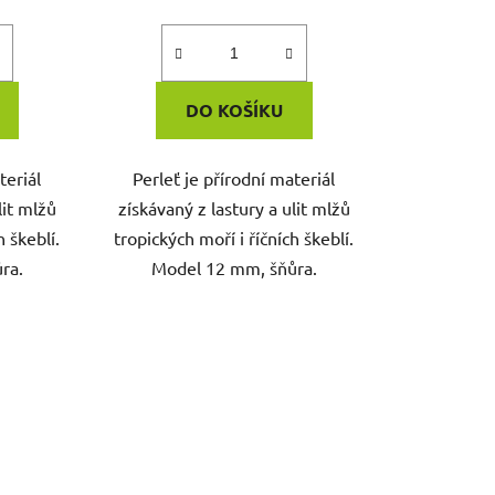
DO KOŠÍKU
teriál
Perleť je přírodní materiál
lit mlžů
získávaný z lastury a ulit mlžů
h škeblí.
tropických moří i říčních škeblí.
ra.
Model 12 mm, šňůra.