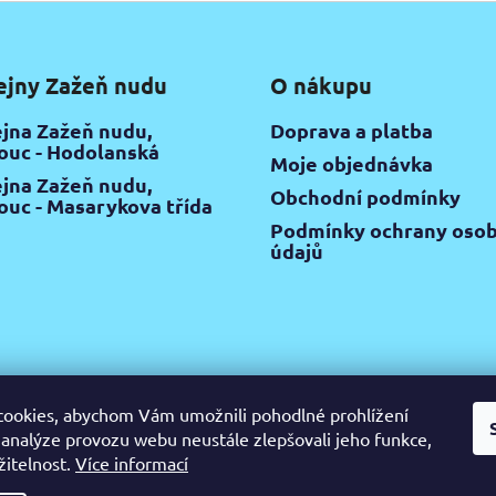
ejny Zažeň nudu
O nákupu
jna Zažeň nudu,
Doprava a platba
uc - Hodolanská
Moje objednávka
jna Zažeň nudu,
Obchodní podmínky
uc - Masarykova třída
Podmínky ochrany osob
údajů
ookies, abychom Vám umožnili pohodlné prohlížení
 analýze provozu webu neustále zlepšovali jeho funkce,
žitelnost.
Více informací
gram
Pinterest
YouTube
Výtvarné potřeby Olomouc
Keramic