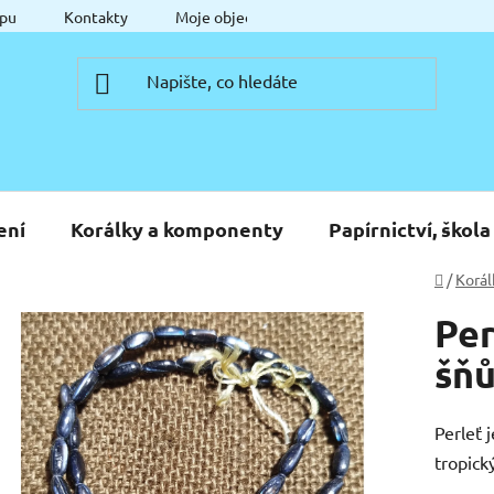
pu
Kontakty
Moje objednávka
ení
Korálky a komponenty
Papírnictví, škola
Domů
/
Korál
Per
šňů
Perleť j
tropick