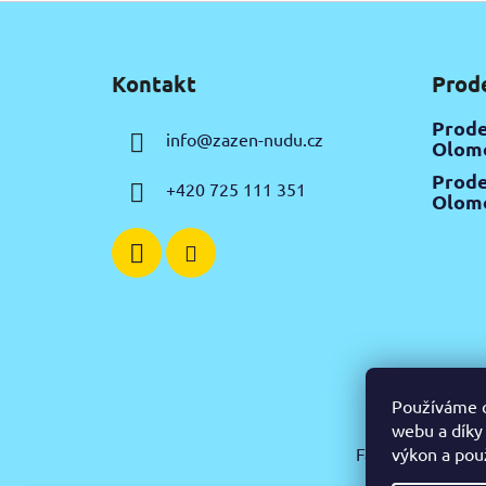
Z
á
Kontakt
Prod
p
a
Prode
info
@
zazen-nudu.cz
t
Olomo
í
Prode
+420 725 111 351
Olomo
Používáme c
webu a díky
výkon a pou
Facebook
Insta