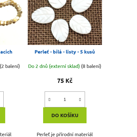
pacích
Perleť - bílá - listy - 5 kusů
(2 balení)
Do 2 dnů (externí sklad)
(8 balení)
75 Kč
DO KOŠÍKU
teriál
Perleť je přírodní materiál