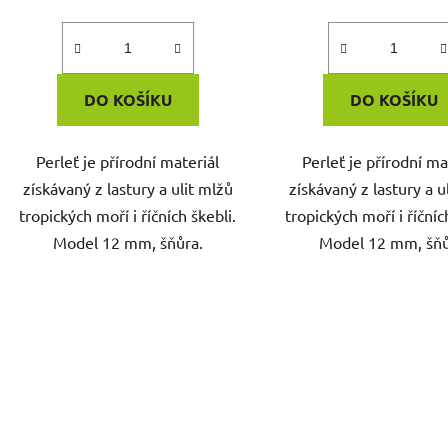
DO KOŠÍKU
DO KOŠÍKU
Perleť je přírodní materiál
Perleť je přírodní ma
získávaný z lastury a ulit mlžů
získávaný z lastury a u
tropických moří i říčních škebli.
tropických moří i říčníc
Model 12 mm, šňůra.
Model 12 mm, šňů