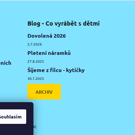
Blog - Co vyrábět s dětmi
Dovolená 2026
2.7.2026
Pletení náramků
27.8.2025
ních
Šijeme z filcu - kytičky
30.7.2025
ARCHIV
Souhlasím
ká hlína Olomouc