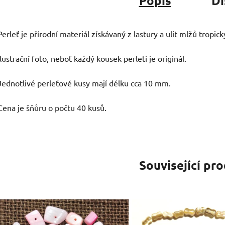
Popis
Di
Perleť je přírodní materiál získávaný z lastury a ulit mlžů tropický
Ilustrační foto, neboť každý kousek perleti je originál.
Jednotlivé perleťové kusy mají délku cca 10 mm.
Cena je šňůru o počtu 40 kusů.
Související pr