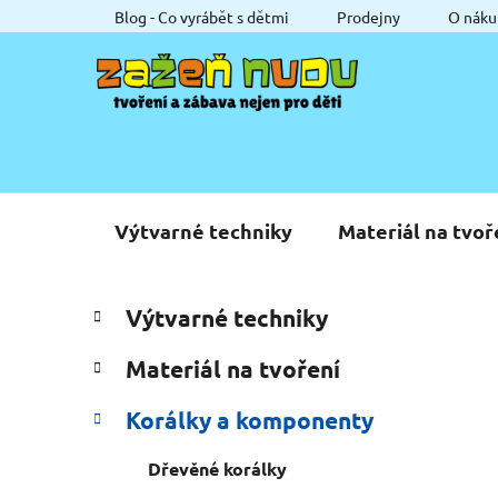
Přejít
Blog - Co vyrábět s dětmi
Prodejny
O náku
na
obsah
Výtvarné techniky
Materiál na tvoř
P
K
Přeskočit
Výtvarné techniky
a
o
kategorie
t
s
Materiál na tvoření
e
t
g
r
Korálky a komponenty
o
a
r
Dřevěné korálky
i
n