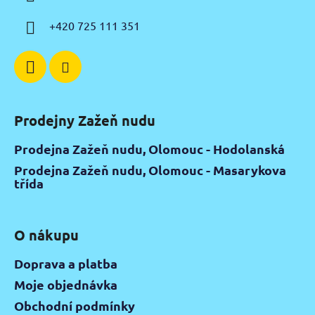
t
í
+420 725 111 351
Prodejny Zažeň nudu
Prodejna Zažeň nudu, Olomouc - Hodolanská
Prodejna Zažeň nudu, Olomouc - Masarykova
třída
O nákupu
Doprava a platba
Moje objednávka
Obchodní podmínky