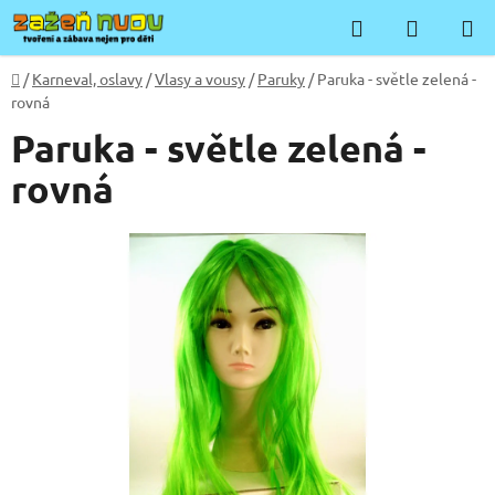
Přejít
Hledat
NÁKUP
na
KOŠÍK
obsah
Domů
/
Karneval, oslavy
/
Vlasy a vousy
/
Paruky
/
Paruka - světle zelená -
rovná
Paruka - světle zelená -
rovná