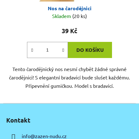
Nos na čarodějnici
Skladem
(20 ks)
39 Kč
DO KOŠÍKU
Tento čarodějnický nos nesmí chybět žádné správné
čarodějnici! S elegantní bradavicí bude slušet každému.
Připevnění gumičkou. Model s bradavicí.
Z
á
Kontakt
p
a
info
@
zazen-nudu.cz