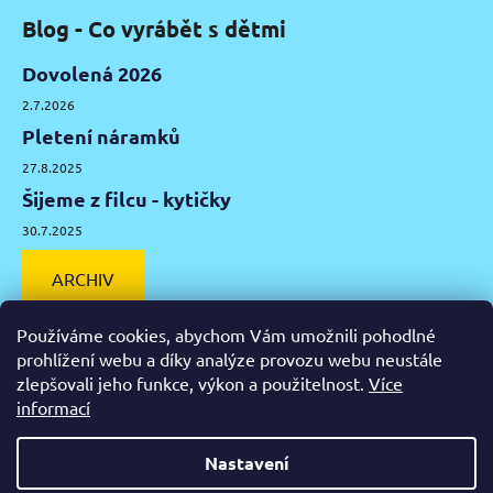
Blog - Co vyrábět s dětmi
Dovolená 2026
2.7.2026
Pletení náramků
27.8.2025
Šijeme z filcu - kytičky
30.7.2025
ARCHIV
Používáme cookies, abychom Vám umožnili pohodlné
prohlížení webu a díky analýze provozu webu neustále
zlepšovali jeho funkce, výkon a použitelnost.
Více
Facebook
Instagram
Pinterest
YouTube
informací
Výtvarné potřeby Olomouc
Keramická hlína Olomouc
Nastavení