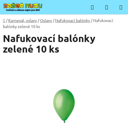
Přejít
Hledat
NÁKUP
na
KOŠÍK
obsah
Domů
/
Karneval, oslavy
/
Oslavy
/
Nafukovací balónky
/
Nafukovací
balónky zelené 10 ks
Nafukovací balónky
zelené 10 ks