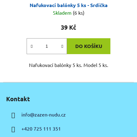
Nafukovací balónky 5 ks - Srdíčka
Skladem
(6 ks)
39 Kč
DO KOŠÍKU
Nafukovací balónky 5 ks. Model 5 ks.
Z
á
Kontakt
p
a
info
@
zazen-nudu.cz
t
í
+420 725 111 351