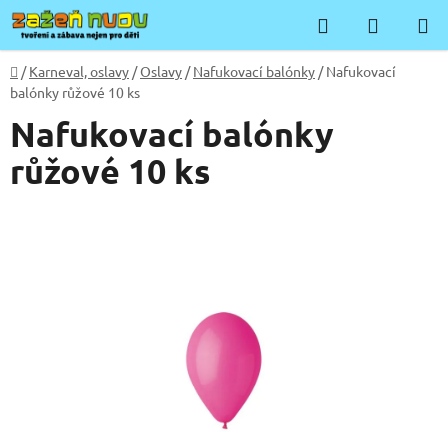
Přejít
Hledat
NÁKUP
na
KOŠÍK
obsah
Domů
/
Karneval, oslavy
/
Oslavy
/
Nafukovací balónky
/
Nafukovací
balónky růžové 10 ks
Nafukovací balónky
růžové 10 ks