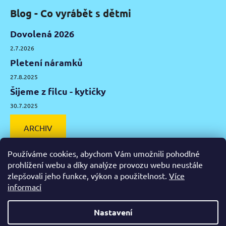
Blog - Co vyrábět s dětmi
Dovolená 2026
2.7.2026
Pletení náramků
27.8.2025
Šijeme z filcu - kytičky
30.7.2025
ARCHIV
Používáme cookies, abychom Vám umožnili pohodlné
prohlížení webu a díky analýze provozu webu neustále
zlepšovali jeho funkce, výkon a použitelnost.
Více
Facebook
Instagram
Pinterest
YouTube
informací
Výtvarné potřeby Olomouc
Keramická hlína Olomouc
Nastavení