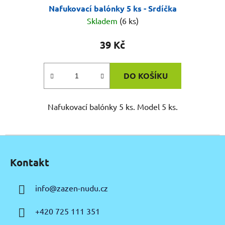
Nafukovací balónky 5 ks - Srdíčka
Skladem
(6 ks)
39 Kč
DO KOŠÍKU
Nafukovací balónky 5 ks. Model 5 ks.
Z
á
Kontakt
p
a
info
@
zazen-nudu.cz
t
í
+420 725 111 351