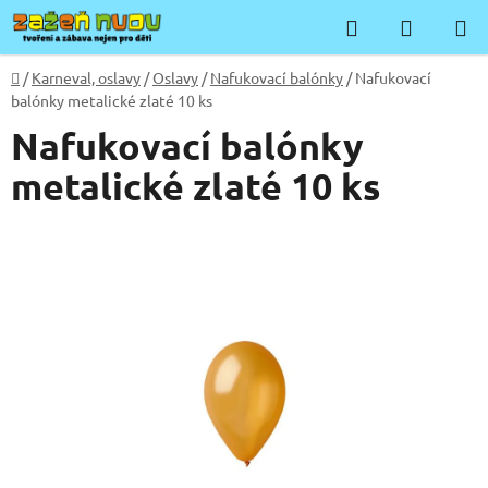
Přejít
Hledat
NÁKUP
na
KOŠÍK
obsah
Domů
/
Karneval, oslavy
/
Oslavy
/
Nafukovací balónky
/
Nafukovací
balónky metalické zlaté 10 ks
Nafukovací balónky
metalické zlaté 10 ks