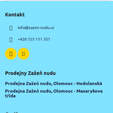
Z
á
Kontakt
p
a
info
@
zazen-nudu.cz
t
í
+420 725 111 351
Prodejny Zažeň nudu
Prodejna Zažeň nudu, Olomouc - Hodolanská
Prodejna Zažeň nudu, Olomouc - Masarykova
třída