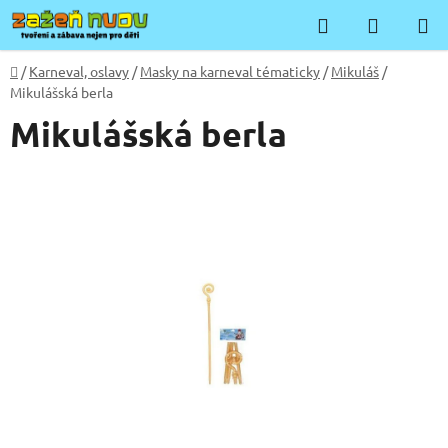
Přejít
Hledat
NÁKUP
na
KOŠÍK
obsah
Domů
/
Karneval, oslavy
/
Masky na karneval tématicky
/
Mikuláš
/
Mikulášská berla
Mikulášská berla