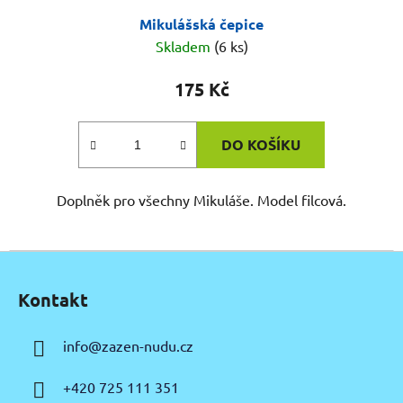
Mikulášská čepice
Skladem
(6 ks)
175 Kč
DO KOŠÍKU
Doplněk pro všechny Mikuláše. Model filcová.
Z
á
Kontakt
p
a
info
@
zazen-nudu.cz
t
í
+420 725 111 351