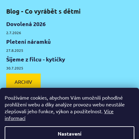
Blog - Co vyrábět s dětmi
Dovolená 2026
2.7.2026
Pletení náramků
27.8.2025
Šijeme z filcu - kytičky
30.7.2025
ARCHIV
Používáme cookies, abychom Vám umožnili pohodlné
prohlížení webu a díky analýze provozu webu neustále
zlepšovali jeho funkce, výkon a použitelnost.
Více
Facebook
Instagram
Pinterest
YouTube
informací
Výtvarné potřeby Olomouc
Keramická hlína Olomouc
Nastavení