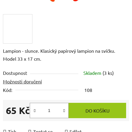
Lampion - slunce. Klasický papírový lampion na svíčku.
Model 33 x 17 cm.
Dostupnost
Skladem
(3 ks)
Možnosti doručení
Kód:
108
65 Kč
DO KOŠÍKU
Měrná cena:
Tisk
Zeptat se
Sdílet