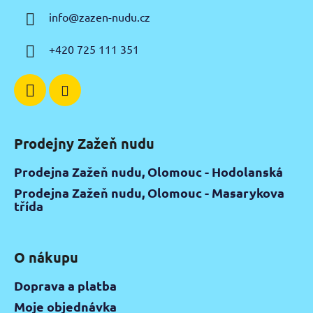
a
info
@
zazen-nudu.cz
t
í
+420 725 111 351
Prodejny Zažeň nudu
Prodejna Zažeň nudu, Olomouc - Hodolanská
Prodejna Zažeň nudu, Olomouc - Masarykova
třída
O nákupu
Doprava a platba
Moje objednávka