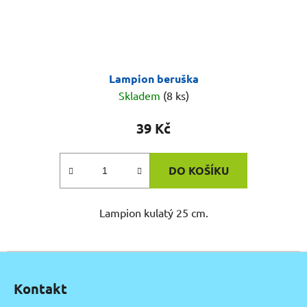
Lampion beruška
Skladem
(8 ks)
39 Kč
DO KOŠÍKU
Lampion kulatý 25 cm.
Z
á
Kontakt
p