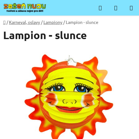
Přejít
Hledat
NÁKUP
na
KOŠÍK
obsah
Domů
/
Karneval, oslavy
/
Lampiony
/
Lampion - slunce
Lampion - slunce