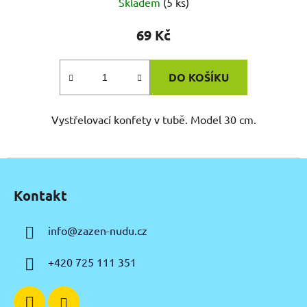
Skladem
(5 ks)
69 Kč
DO KOŠÍKU
Vystřelovací konfety v tubě. Model 30 cm.
Z
á
Kontakt
p
a
info
@
zazen-nudu.cz
t
í
+420 725 111 351