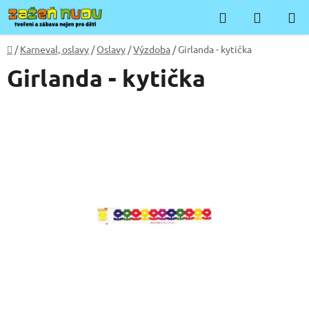
Přejít
Hledat
NÁKUP
na
KOŠÍK
obsah
Domů
/
Karneval, oslavy
/
Oslavy
/
Výzdoba
/
Girlanda - kytička
Girlanda - kytička