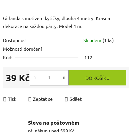
Girlanda s motivem kytičky, dlouhá 4 metry. Krásná
dekorace na každou párty. Model 4 m.
Dostupnost
Skladem
(1 ks)
Možnosti doručení
Kód:
112
39 Kč
DO KOŠÍKU
Měrná cena:
Tisk
Zeptat se
Sdílet
Sleva na poštovném
při nákupu nad 599 Kč