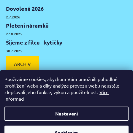
Dovolená 2026
2.7.2026
Pletení náramků
27.8.2025
Šijeme z filcu - kytičky
30.7.2025
ARCHIV
Používáme cookies, abychom Vám umožnili pohodlné
prohlížení webu a díky analýze provozu webu neustále
zlepšovali jeho funkce, výkon a použitelnost.
Více
Facebook
Instagram
Pinterest
YouTube
informací
Výtvarné potřeby Olomouc
Keramická hlína Olomouc
Nastavení
Vytvořil Shoptet
Od čtvrtka 6.8. do úterý 11.8. máme mimořádně zavřeno.
Souhlasím