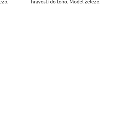
ezo.
hravostí do toho. Model železo.