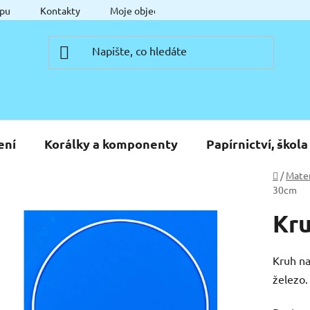
pu
Kontakty
Moje objednávka
ení
Korálky a komponenty
Papírnictví, škola
Domů
/
Mater
30cm
Kru
Kruh na
železo.