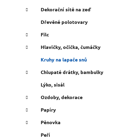
n
e
n
Dekorační sítě na zeď
í
Dřevěné polotovary
p
a
Filc
n
Hlavičky, očička, čumáčky
e
l
Kruhy na lapače snů
Chlupaté drátky, bambulky
Lýko, sisál
Ozdoby, dekorace
Papíry
Pěnovka
Peří