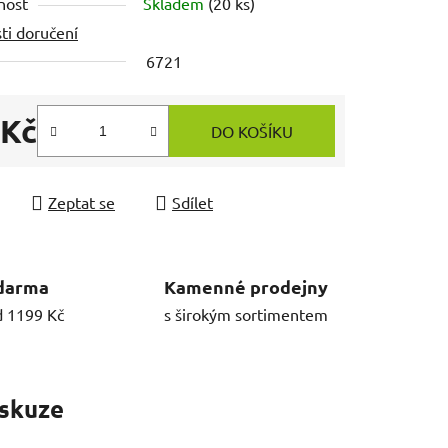
nost
Skladem
(20 ks)
ti doručení
6721
 Kč
DO KOŠÍKU
 cena:
Zeptat se
Sdílet
darma
Kamenné prodejny
d 1199 Kč
s širokým sortimentem
skuze