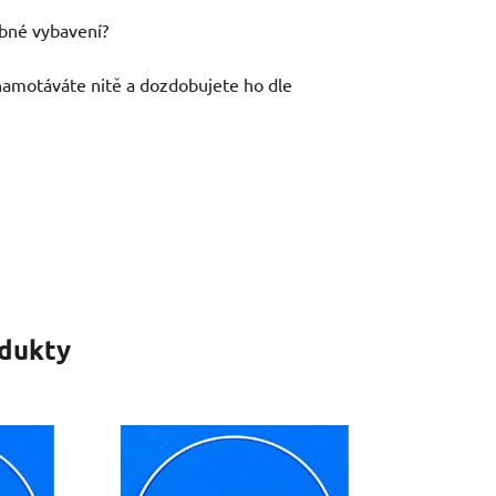
řebné vybavení?
 namotáváte nitě a dozdobujete ho dle
odukty