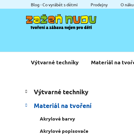
Přejít
Blog - Co vyrábět s dětmi
Prodejny
O náku
na
obsah
Výtvarné techniky
Materiál na tvoř
P
K
Přeskočit
Výtvarné techniky
a
o
kategorie
t
s
Materiál na tvoření
e
t
g
r
Akrylové barvy
o
a
r
Akrylové popisovače
i