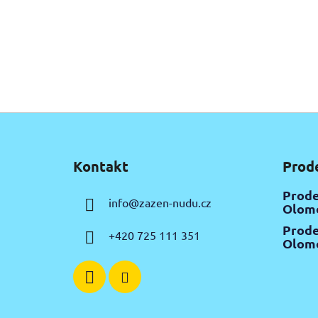
Z
á
Kontakt
Prod
p
a
Prode
info
@
zazen-nudu.cz
t
Olomo
í
Prode
+420 725 111 351
Olomo