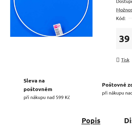
Dostup
Možnos
Kód:
39
Měrná
Tisk
Sleva na
Poštovné z
poštovném
při nákupu na
při nákupu nad 599 Kč
Popis
Di