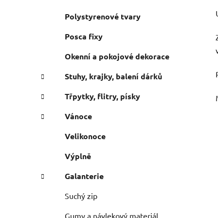
Polystyrenové tvary
Posca fixy
Okenní a pokojové dekorace
Stuhy, krajky, balení dárků
Třpytky, flitry, písky
Vánoce
Velikonoce
Výplně
Galanterie
Suchý zip
Gumy a návlekový materiál