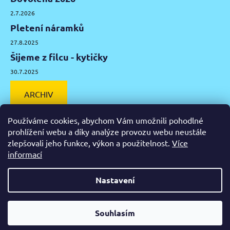
2.7.2026
Pletení náramků
27.8.2025
Šijeme z filcu - kytičky
30.7.2025
ARCHIV
Používáme cookies, abychom Vám umožnili pohodlné
prohlížení webu a díky analýze provozu webu neustále
zlepšovali jeho funkce, výkon a použitelnost.
Více
Facebook
Instagram
Pinterest
YouTube
informací
Výtvarné potřeby Olomouc
Keramická hlína Olomouc
Nastavení
Vytvořil Shoptet
Od čtvrtka 6.8. do úterý 11.8. máme mimořádně zavřeno.
Souhlasím
Copyright 2026
Zažeň nudu
. Všechna práva vyhrazena.
Nespěcháte? Využijte 10% slevu s kupónem "pockamsi10".
Upravit nastavení cookies