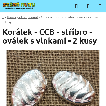
Přejít
Hledat
NÁKUP
na
KOŠÍK
obsah
Domů
/
Korálky a komponenty
/
Korálek - CCB - stříbro - oválek s vlnkami -
2 kusy
Korálek - CCB - stříbro -
oválek s vlnkami - 2 kusy