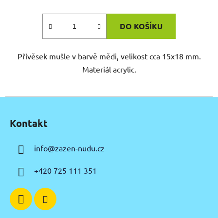
DO KOŠÍKU
Přívěsek mušle v barvě mědi, velikost cca 15x18 mm.
Materiál acrylic.
Z
á
Kontakt
p
a
info
@
zazen-nudu.cz
t
í
+420 725 111 351