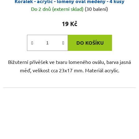
Korálek - acrylic - lomený ovál měděný - 4 kusy
Do 2 dnů (externí sklad)
(30 balení)
19 Kč
DO KOŠÍKU
Bižuterní přívěšek ve tvaru lomeného oválu, barva jasná
měď, velikost cca 23x17 mm. Materiál acrylic.