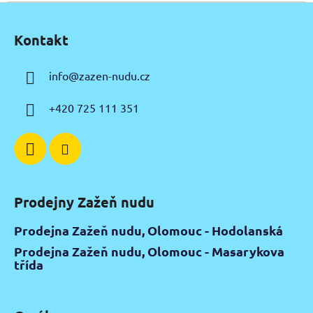
Z
á
Kontakt
p
a
info
@
zazen-nudu.cz
t
í
+420 725 111 351
Prodejny Zažeň nudu
Prodejna Zažeň nudu, Olomouc - Hodolanská
Prodejna Zažeň nudu, Olomouc - Masarykova
třída