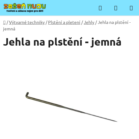
Přejít
Hledat
NÁKUP
na
KOŠÍK
obsah
Domů
/
Výtvarné techniky
/
Plstění a pletení
/
Jehly
/
Jehla na plstění -
jemná
Jehla na plstění - jemná