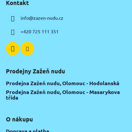
Kontakt
p
a
info
@
zazen-nudu.cz
t
í
+420 725 111 351
Prodejny Zažeň nudu
Prodejna Zažeň nudu, Olomouc - Hodolanská
Prodejna Zažeň nudu, Olomouc - Masarykova
třída
O nákupu
Doprava a platba