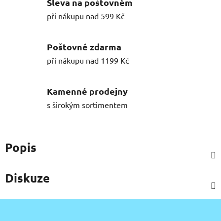
Sleva na poštovném
při nákupu nad 599 Kč
Poštovné zdarma
při nákupu nad 1199 Kč
Kamenné prodejny
s širokým sortimentem
Popis
Diskuze
Z
á