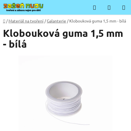
Přejít
Hledat
NÁKUP
na
KOŠÍK
obsah
Domů
/
Materiál na tvoření
/
Galanterie
/
Klobouková guma 1,5 mm - bílá
Klobouková guma 1,5 mm
- bílá