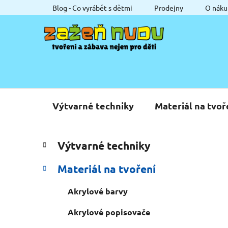
Přejít
Blog - Co vyrábět s dětmi
Prodejny
O náku
na
obsah
Výtvarné techniky
Materiál na tvoř
P
K
Přeskočit
Výtvarné techniky
a
o
kategorie
t
s
Materiál na tvoření
e
t
g
r
Akrylové barvy
o
a
r
Akrylové popisovače
i
n