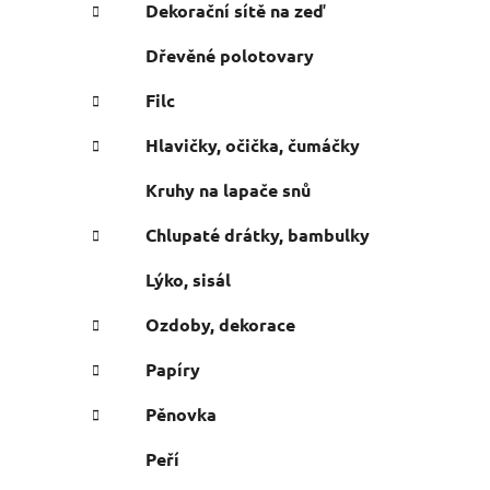
e
n
Dekorační sítě na zeď
í
Dřevěné polotovary
p
a
Filc
n
Hlavičky, očička, čumáčky
e
l
Kruhy na lapače snů
Chlupaté drátky, bambulky
Lýko, sisál
Ozdoby, dekorace
Papíry
Pěnovka
Peří