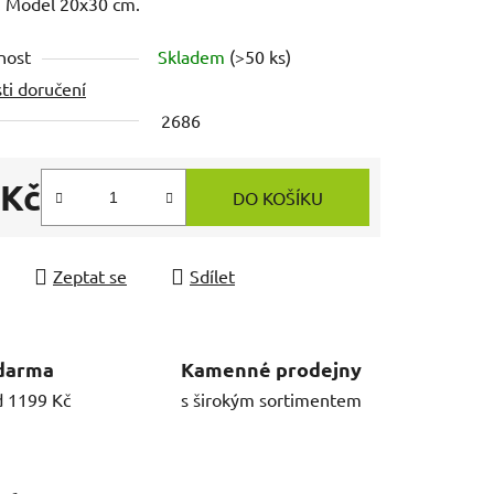
. Model 20x30 cm.
nost
Skladem
(>50 ks)
ti doručení
2686
 Kč
DO KOŠÍKU
 cena:
Zeptat se
Sdílet
darma
Kamenné prodejny
d 1199 Kč
s širokým sortimentem