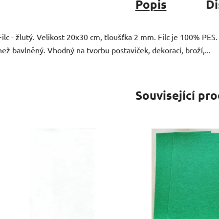
Popis
Di
Filc - žlutý. Velikost 20x30 cm, tloušťka 2 mm. Filc je 100% PES. 
než bavlněný. Vhodný na tvorbu postaviček, dekorací, broží,...
Související pr