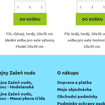
DO KOŠÍKU
DO KOŠÍKU
Filc růžový, tvrdý, 20x30 cm.
Filc šedý, tvrdý, 20x30 c
Ideální volba pro vaše výtvory.
volba pro vaše tvořen
Model 20x30 cm.
20x30 cm.
ejny Zažeň nudu
O nákupu
jna Zažeň nudu,
Doprava a platba
uc - Hodolanská
Moje objednávka
jna Zažeň nudu,
Obchodní podmínky
uc - Masarykova třída
Podmínky ochrany osob