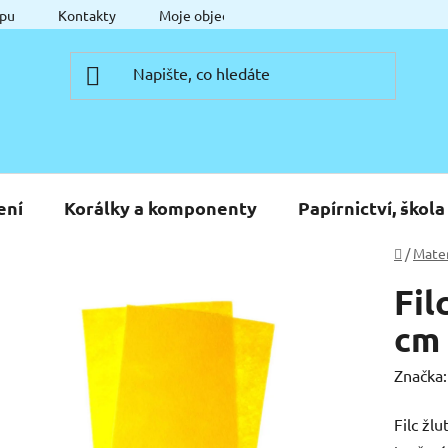
pu
Kontakty
Moje objednávka
ení
Korálky a komponenty
Papírnictví, škola
Domů
/
Mater
Fil
cm
Značka
Filc žl