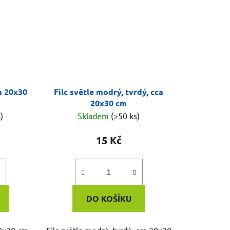
ca 20x30
Filc světle modrý, tvrdý, cca
20x30 cm
)
Skladem
(>50 ks)
15 Kč
DO KOŠÍKU
20x30 cm.
Filc světle modrý, tvrdý, cca 20x30