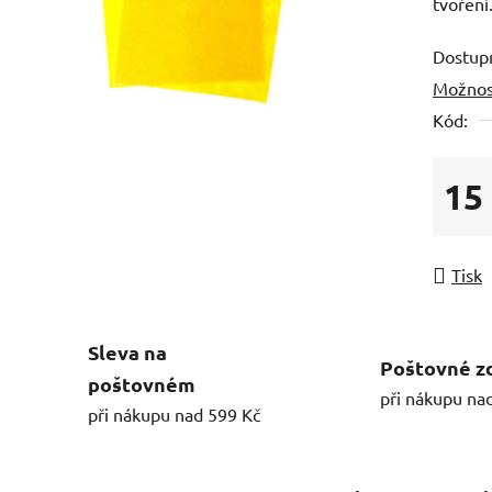
tvoření
Dostup
Možnos
Kód:
15
Měrná
Tisk
Sleva na
Poštovné z
poštovném
při nákupu na
při nákupu nad 599 Kč