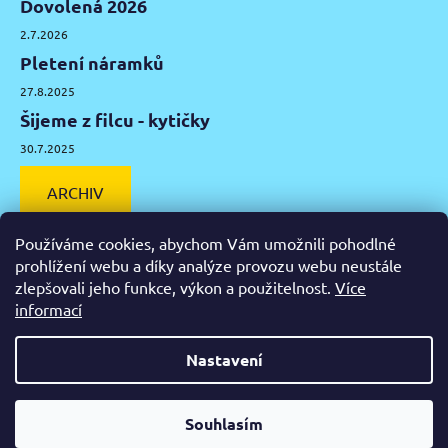
Dovolená 2026
2.7.2026
Pletení náramků
27.8.2025
Šijeme z filcu - kytičky
30.7.2025
ARCHIV
Používáme cookies, abychom Vám umožnili pohodlné
prohlížení webu a díky analýze provozu webu neustále
zlepšovali jeho funkce, výkon a použitelnost.
Více
Facebook
Instagram
Pinterest
YouTube
informací
Výtvarné potřeby Olomouc
Keramická hlína Olomouc
Nastavení
Vytvořil Shoptet
Od čtvrtka 6.8. do úterý 11.8. máme mimořádně zavřeno.
Souhlasím
Copyright 2026
Zažeň nudu
. Všechna práva vyhrazena.
Nespěcháte? Využijte 10% slevu s kupónem "pockamsi10".