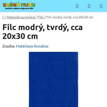
Přejít
Hledat
NÁKUP
na
KOŠÍK
obsah
Domů
/
Materiál na tvoření
/
Filc
/
Filc modrý, tvrdý, cca 20x30 cm
Filc modrý, tvrdý, cca
20x30 cm
Značka:
Matériaux Kreative