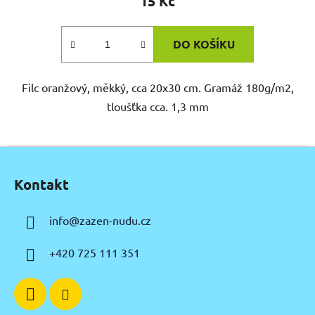
15 Kč
DO KOŠÍKU
Filc oranžový, měkký, cca 20x30 cm. Gramáž 180g/m2,
tloušťka cca. 1,3 mm
Z
á
Kontakt
p
a
info
@
zazen-nudu.cz
t
í
+420 725 111 351