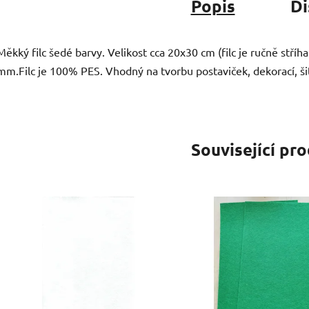
Popis
Di
Měkký filc šedé barvy. Velikost cca 20x30 cm (filc je ručně stří
mm.Filc je 100% PES. Vhodný na tvorbu postaviček, dekorací, šití
Související pr