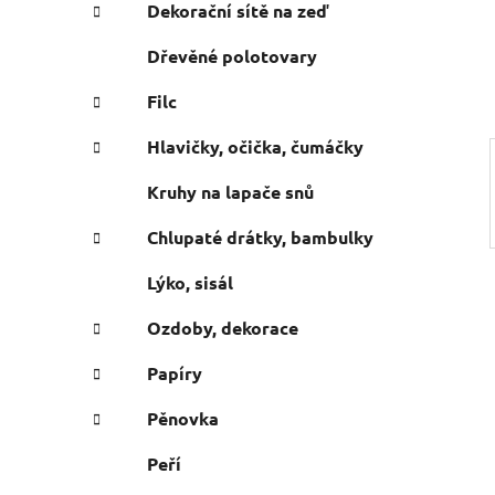
e
n
Dekorační sítě na zeď
í
Dřevěné polotovary
p
a
Filc
n
Hlavičky, očička, čumáčky
e
l
Kruhy na lapače snů
Chlupaté drátky, bambulky
Lýko, sisál
Ozdoby, dekorace
Papíry
Pěnovka
Peří