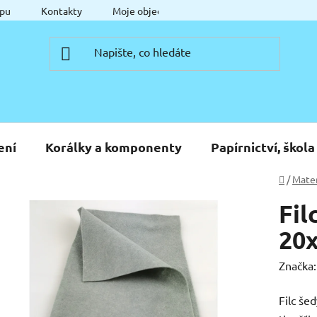
pu
Kontakty
Moje objednávka
ení
Korálky a komponenty
Papírnictví, škola
Domů
/
Mater
Fil
20
Značka
Filc še