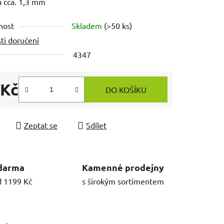
a cca. 1,3 mm
nost
Skladem
(>50 ks)
ti doručení
4347
 Kč
DO KOŠÍKU
 cena:
Zeptat se
Sdílet
darma
Kamenné prodejny
d 1199 Kč
s širokým sortimentem