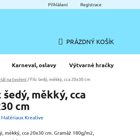
Přihlášení
Registrace
PRÁZDNÝ KOŠÍK
NÁKUPNÍ
KOŠÍK
Karneval, oslavy
Výtvarné hračky
iál na tvoření
/
Filc šedý, měkký, cca 20x30 cm
c šedý, měkký, cca
x30 cm
:
Matériaux Kreative
dý, měkký, cca 20x30 cm. Gramáž 180g/m2,