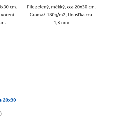
20x30 cm.
Filc zelený, měkký, cca 20x30 cm.
tvoření.
Gramáž 180g/m2, tloušťka cca.
cm.
1,3 mm
ca 20x30
)