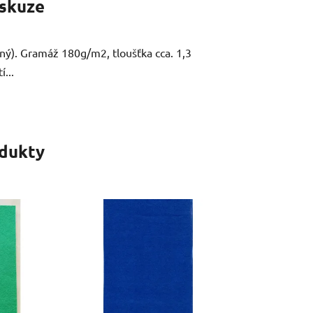
skuze
haný). Gramáž 180g/m2, tloušťka cca. 1,3
...
odukty