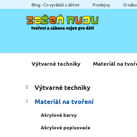
Přejít
Blog - Co vyrábět s dětmi
Prodejny
O náku
na
obsah
Výtvarné techniky
Materiál na tvoř
P
K
Přeskočit
Výtvarné techniky
a
o
kategorie
t
s
Materiál na tvoření
e
t
g
r
Akrylové barvy
o
a
r
Akrylové popisovače
i
n