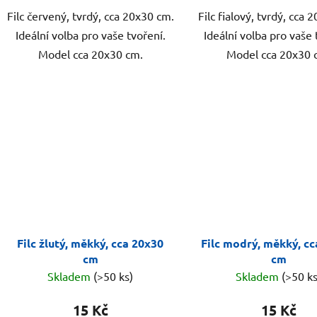
Filc červený, tvrdý, cca 20x30 cm.
Filc fialový, tvrdý, cca 
Ideální volba pro vaše tvoření.
Ideální volba pro vaše 
Model cca 20x30 cm.
Model cca 20x30 
Filc žlutý, měkký, cca 20x30
Filc modrý, měkký, c
cm
cm
Skladem
(>50 ks)
Skladem
(>50 ks
15 Kč
15 Kč