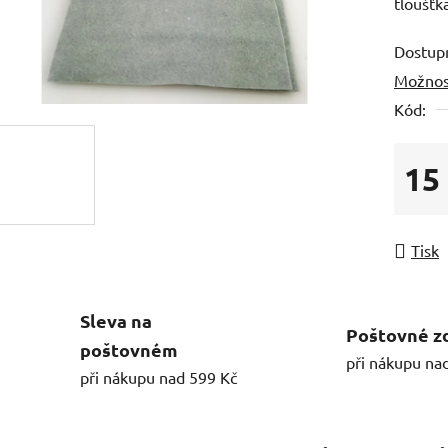
tloušťk
Dostup
Možnos
Kód:
15
Měrná
Tisk
Sleva na
Poštovné z
poštovném
při nákupu na
při nákupu nad 599 Kč