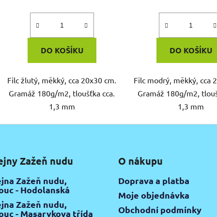
DO KOŠÍKU
DO KOŠÍKU
Filc žlutý, měkký, cca 20x30 cm.
Filc modrý, měkký, cca 
Gramáž 180g/m2, tloušťka cca.
Gramáž 180g/m2, tlouš
1,3 mm
1,3 mm
ejny Zažeň nudu
O nákupu
jna Zažeň nudu,
Doprava a platba
uc - Hodolanská
Moje objednávka
jna Zažeň nudu,
Obchodní podmínky
uc - Masarykova třída