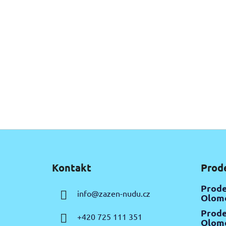
Z
á
Kontakt
Prod
p
a
Prode
info
@
zazen-nudu.cz
t
Olomo
í
Prode
+420 725 111 351
Olomo