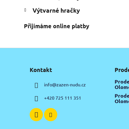
Výtvarné hračky
Přijímáme online platby
Z
á
Kontakt
Prod
p
a
Prode
info
@
zazen-nudu.cz
t
Olomo
í
Prode
+420 725 111 351
Olomo