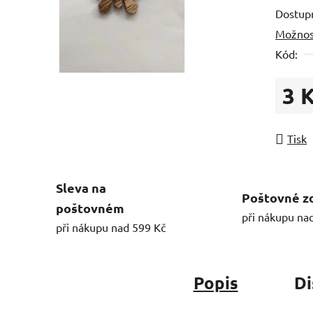
Dostup
Možnos
Kód:
3 
Měrná
Tisk
Sleva na
Poštovné z
poštovném
při nákupu na
při nákupu nad 599 Kč
Popis
Di