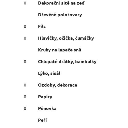
e
n
Dekorační sítě na zeď
í
Dřevěné polotovary
p
a
Filc
n
Hlavičky, očička, čumáčky
e
l
Kruhy na lapače snů
Chlupaté drátky, bambulky
Lýko, sisál
Ozdoby, dekorace
Papíry
Pěnovka
Peří