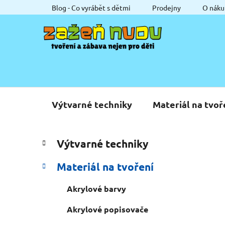
Přejít
Blog - Co vyrábět s dětmi
Prodejny
O náku
na
obsah
Výtvarné techniky
Materiál na tvoř
P
K
Přeskočit
Výtvarné techniky
a
o
kategorie
t
s
Materiál na tvoření
e
t
g
r
Akrylové barvy
o
a
r
Akrylové popisovače
i
n