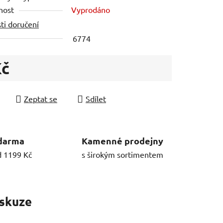
nost
Vyprodáno
ti doručení
6774
Kč
 cena:
Zeptat se
Sdílet
darma
Kamenné prodejny
d 1199 Kč
s širokým sortimentem
skuze