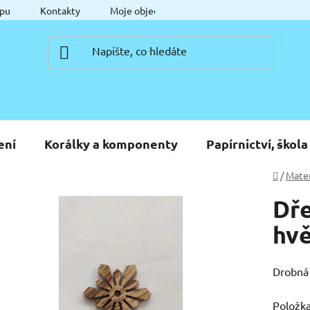
pu
Kontakty
Moje objednávka
ení
Korálky a komponenty
Papírnictví, škola
Domů
/
Mater
Dře
hv
Drobná 
Položk