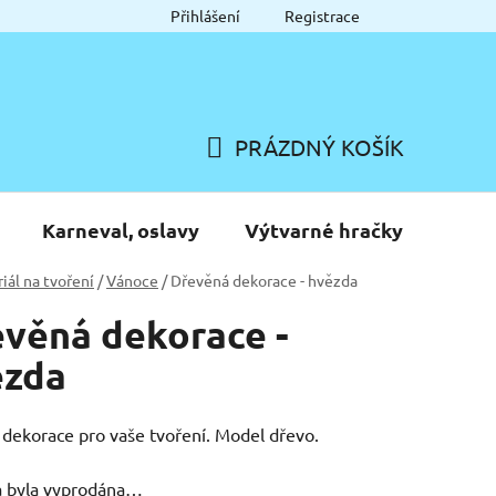
Přihlášení
Registrace
PRÁZDNÝ KOŠÍK
NÁKUPNÍ
KOŠÍK
Karneval, oslavy
Výtvarné hračky
iál na tvoření
/
Vánoce
/
Dřevěná dekorace - hvězda
věná dekorace -
ězda
dekorace pro vaše tvoření. Model dřevo.
a byla vyprodána…