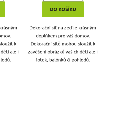
DO KOŠÍKU
e krásným
Dekorační síť na zeď je krásným
omov.
doplňkem pro váš domov.
loužit k
Dekorační sítě mohou sloužit k
dětí ale i
zavěšení obrázků vašich dětí ale i
hledů.
fotek, balónků či pohledů.