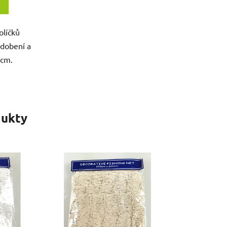
olíčků
dobení a
 cm.
ukty