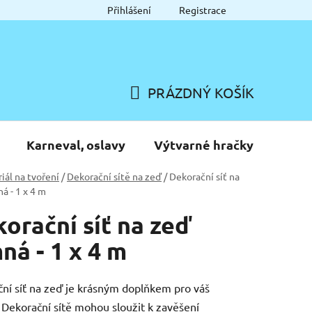
Přihlášení
Registrace
PRÁZDNÝ KOŠÍK
NÁKUPNÍ
KOŠÍK
Karneval, oslavy
Výtvarné hračky
iál na tvoření
/
Dekorační sítě na zeď
/
Dekorační síť na
á - 1 x 4 m
orační síť na zeď
ná - 1 x 4 m
ní síť na zeď je krásným doplňkem pro váš
Dekorační sítě mohou sloužit k zavěšení