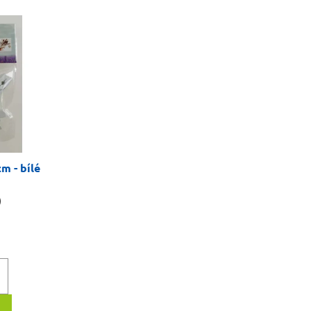
cm - bílé
)