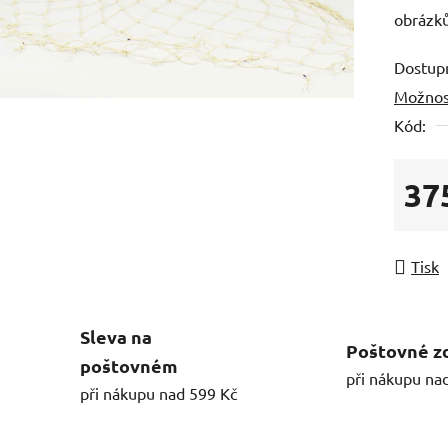
obrázků
Dostup
Možnos
Kód:
37
Měrná
Tisk
Sleva na
Poštovné z
poštovném
při nákupu na
při nákupu nad 599 Kč