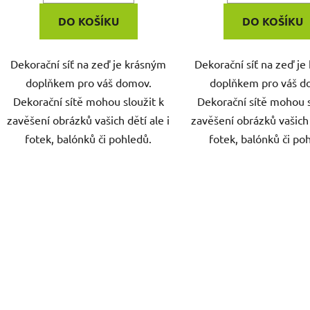
DO KOŠÍKU
DO KOŠÍKU
Dekorační síť na zeď je krásným
Dekorační síť na zeď j
doplňkem pro váš domov.
doplňkem pro váš d
Dekorační sítě mohou sloužit k
Dekorační sítě mohou s
zavěšení obrázků vašich dětí ale i
zavěšení obrázků vašich 
fotek, balónků či pohledů.
fotek, balónků či po