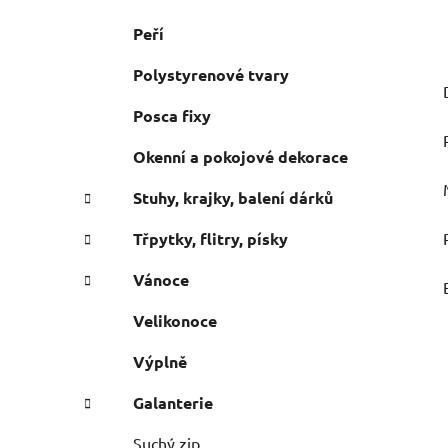
Peří
Polystyrenové tvary
Posca fixy
Okenní a pokojové dekorace
Stuhy, krajky, balení dárků
Třpytky, flitry, písky
Vánoce
Velikonoce
Výplně
Galanterie
Suchý zip