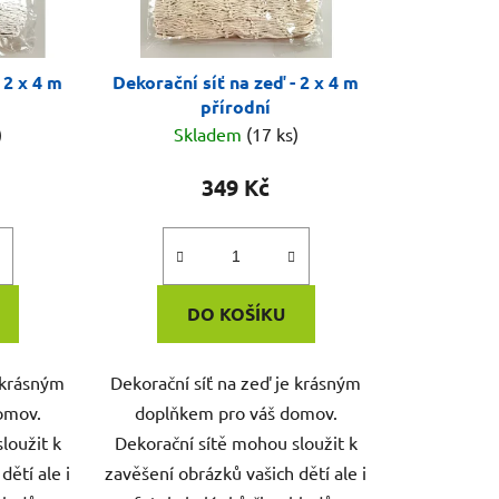
 2 x 4 m
Dekorační síť na zeď - 2 x 4 m
přírodní
)
Skladem
(17 ks)
349 Kč
DO KOŠÍKU
e krásným
Dekorační síť na zeď je krásným
omov.
doplňkem pro váš domov.
loužit k
Dekorační sítě mohou sloužit k
dětí ale i
zavěšení obrázků vašich dětí ale i