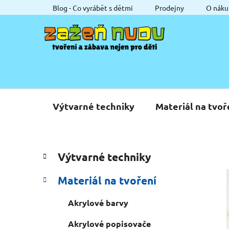
Přejít
Blog - Co vyrábět s dětmi
Prodejny
O náku
na
obsah
Výtvarné techniky
Materiál na tvoř
P
K
Přeskočit
Výtvarné techniky
a
o
kategorie
t
s
Materiál na tvoření
e
t
g
r
Akrylové barvy
o
a
r
Akrylové popisovače
i