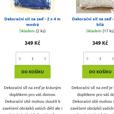
Dekorační síť na zeď - 2 x 4 m
Dekorační síť na zeď -
modrá
bílá
Skladem
(2 ks)
Skladem
(17 ks
349 Kč
349 Kč
DO KOŠÍKU
DO KOŠÍKU
Dekorační síť na zeď je krásným
Dekorační síť na zeď j
doplňkem pro váš domov.
doplňkem pro váš d
Dekorační sítě mohou sloužit k
Dekorační sítě mohou s
zavěšení obrázků vašich dětí ale i
zavěšení obrázků vašich 