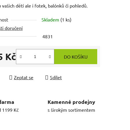
 vašich dětí ale i fotek, balónků či pohledů.
nost
Skladem
(1 ks)
ti doručení
4831
5 Kč
DO KOŠÍKU
 cena:
Zeptat se
Sdílet
darma
Kamenné prodejny
d 1199 Kč
s širokým sortimentem