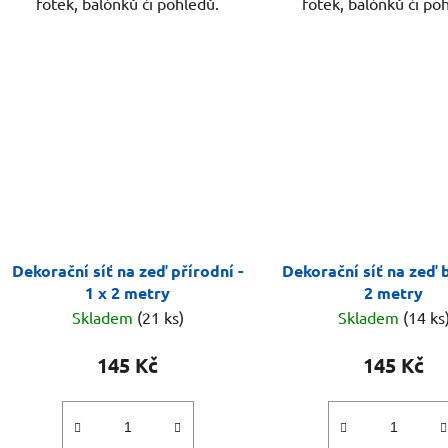
fotek, balónků či pohledů.
fotek, balónků či po
Dekorační síť na zeď přírodní -
Dekorační síť na zeď bí
1 x 2 metry
2 metry
Skladem
(21 ks)
Skladem
(14 ks
145 Kč
145 Kč