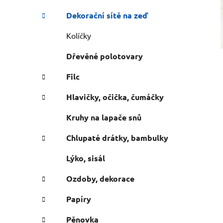
n
e
n
Dekorační sítě na zeď
í
Kolíčky
p
a
Dřevěné polotovary
n
Filc
e
l
Hlavičky, očička, čumáčky
Kruhy na lapače snů
Chlupaté drátky, bambulky
Lýko, sisál
Ozdoby, dekorace
Papíry
Pěnovka