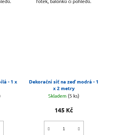
hledů.
fotek, balónků či pohledů.
lá - 1 x
Dekorační síť na zeď modrá - 1
x 2 metry
)
Skladem
(5 ks)
145 Kč