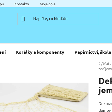
pu
Kontakty
Moje objednávka
ení
Korálky a komponenty
Papírnictví, škola
Domů
/
Mater
zeď jemn
Dek
jem
Dekorač
domov. 