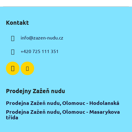
Z
á
Kontakt
p
a
info
@
zazen-nudu.cz
t
í
+420 725 111 351
Prodejny Zažeň nudu
Prodejna Zažeň nudu, Olomouc - Hodolanská
Prodejna Zažeň nudu, Olomouc - Masarykova
třída