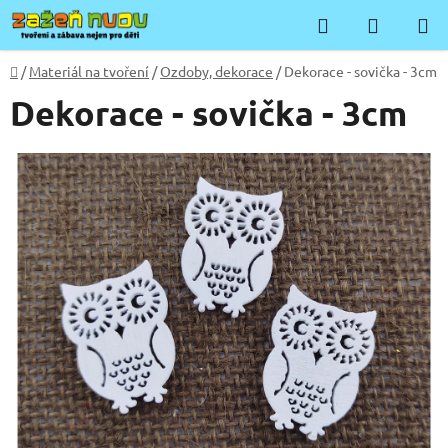
Přejít
Hledat
NÁKUP
na
KOŠÍK
obsah
Domů
/
Materiál na tvoření
/
Ozdoby, dekorace
/
Dekorace - sovička - 3cm
Dekorace - sovička - 3cm