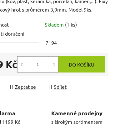
lů (kov, plast, keramika, porcelán, kámen,...). Fixy
lcový hrot s průměrem 3,9mm. Model 9ks.
nost
Skladem
(1 ks)
ti doručení
7194
9 Kč
DO KOŠÍKU
 cena:
Zeptat se
Sdílet
darma
Kamenné prodejny
d 1199 Kč
s širokým sortimentem