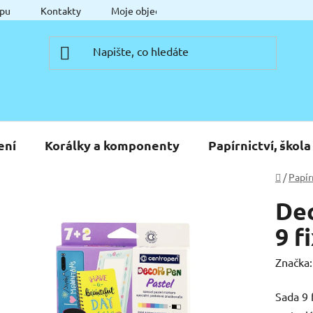
pu
Kontakty
Moje objednávka
ení
Korálky a komponenty
Papírnictví, škola
Domů
/
Papír
Dec
9 f
Značka
Sada 9 