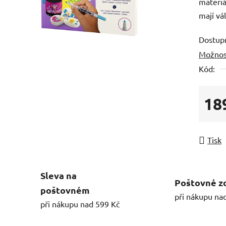
materiá
mají vá
Dostup
Možnos
Kód:
18
Měrná
Tisk
Sleva na
Poštovné z
poštovném
při nákupu na
při nákupu nad 599 Kč