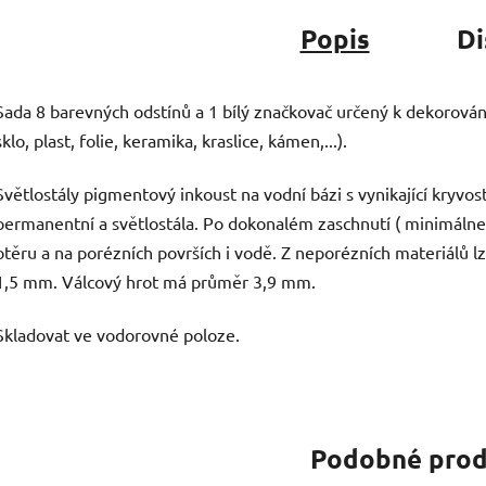
Popis
Di
Sada 8 barevných odstínů a 1 bílý značkovač určený k dekorování
sklo, plast, folie, keramika, kraslice, kámen,...).
Světlostály pigmentový inkoust na vodní bázi s vynikající kryvost
permanentní a světlostála. Po dokonalém zaschnutí ( minimálne 
otěru a na porézních površích i vodě. Z neporézních materiálů l
1,5 mm. Válcový hrot má průměr 3,9 mm.
Skladovat ve vodorovné poloze.
Podobné prod