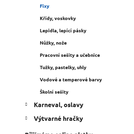
e
n
Fixy
í
p
Křídy, voskovky
a
Lepidla, lepící pásky
n
e
Nůžky, nože
l
Pracovní sešity a učebnice
Tužky, pastelky, uhly
Vodové a temperové barvy
Školní sešity
Karneval, oslavy
Výtvarné hračky