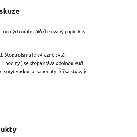
skuze
 různých materiálů (lakovaný papír, kov,
í. Stopa písma je výrazně sytá,
4 hodiny ) se stopa stáva odolnou vůči
ze smýt vodou se saponáty. Šířka stopy je
ukty