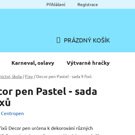
Přihlášení
Registrace
PRÁZDNÝ KOŠÍK
NÁKUPNÍ
KOŠÍK
Karneval, oslavy
Výtvarné hračky
nictví, škola
/
Fixy
/
Decor pen Pastel - sada 9 fixů
or pen Pastel - sada
ixů
:
Centropen
fixů Decor pen určena k dekorování různých