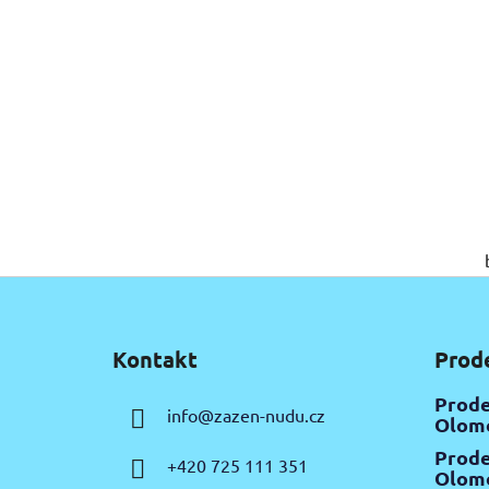
Z
á
Kontakt
Prod
p
a
Prode
info
@
zazen-nudu.cz
t
Olomo
í
Prode
+420 725 111 351
Olomo