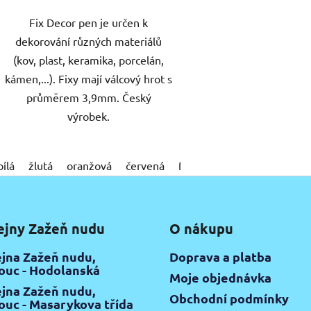
Fix Decor pen je určen k
dekorování různých materiálů
(kov, plast, keramika, porcelán,
kámen,...). Fixy mají válcový hrot s
průměrem 3,9mm. Český
výrobek.
bílá
žlutá
oranžová
červená
fialová
modrá
zelená
ejny Zažeň nudu
O nákupu
jna Zažeň nudu,
Doprava a platba
uc - Hodolanská
Moje objednávka
jna Zažeň nudu,
Obchodní podmínky
uc - Masarykova třída