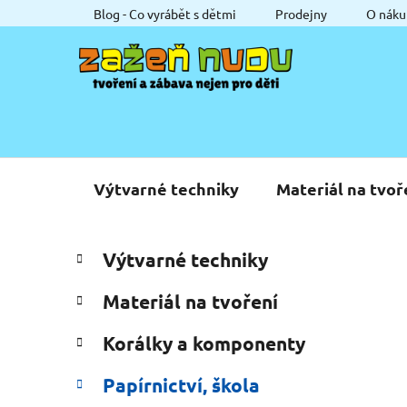
Přejít
Blog - Co vyrábět s dětmi
Prodejny
O náku
na
obsah
Výtvarné techniky
Materiál na tvoř
P
K
Přeskočit
Výtvarné techniky
a
o
kategorie
t
s
Materiál na tvoření
e
t
g
r
Korálky a komponenty
o
a
r
Papírnictví, škola
i
n