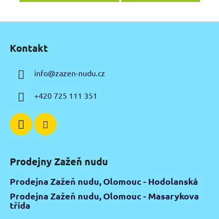
Z
á
Kontakt
p
a
info
@
zazen-nudu.cz
t
í
+420 725 111 351
Prodejny Zažeň nudu
Prodejna Zažeň nudu, Olomouc - Hodolanská
Prodejna Zažeň nudu, Olomouc - Masarykova
třída