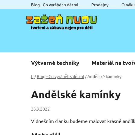
Přejít
Blog - Co vyrábět s dětmi
Prodejny
O náku
na
obsah
Výtvarné techniky
Materiál na tvoř
Domů
/
Blog - Co vyrábět s dětmi
/
Andělské kamínky
Andělské kamínky
23.9.2022
V dnešním článku budeme malovat krásné andílk