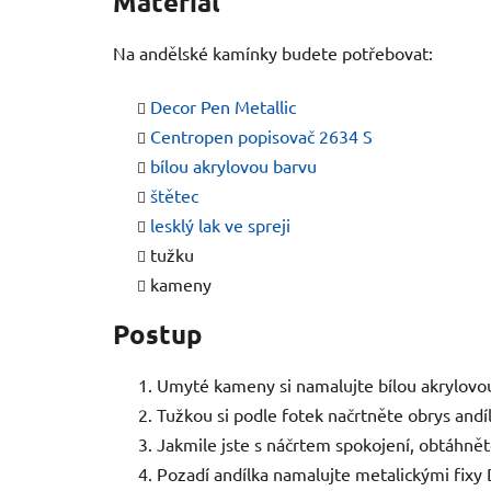
Materiál
Na andělské kamínky budete potřebovat:
Decor Pen Metallic
Centropen popisovač 2634 S
bílou akrylovou barvu
štětec
lesklý lak ve spreji
tužku
kameny
Postup
Umyté kameny si namalujte bílou akrylovo
Tužkou si podle fotek načrtněte obrys and
Jakmile jste s náčrtem spokojení, obtáhn
Pozadí andílka namalujte metalickými fixy