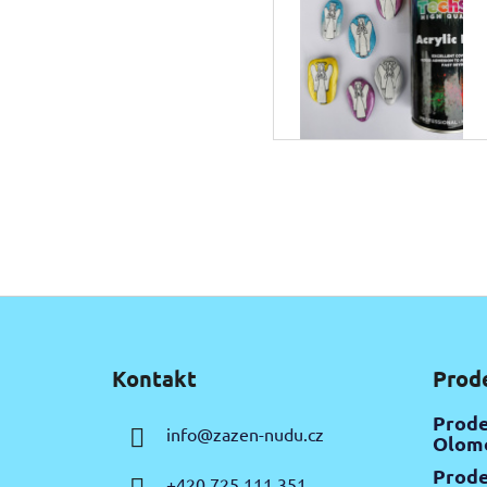
Z
á
Kontakt
Prod
p
a
Prode
info
@
zazen-nudu.cz
t
Olomo
í
Prode
+420 725 111 351