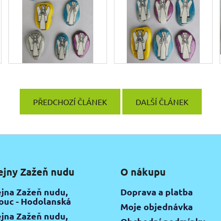
PŘEDCHOZÍ ČLÁNEK
DALŠÍ ČLÁNEK
ejny Zažeň nudu
O nákupu
jna Zažeň nudu,
Doprava a platba
uc - Hodolanská
Moje objednávka
jna Zažeň nudu,