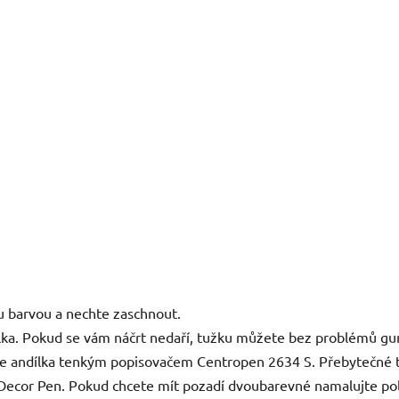
u barvou a nechte zaschnout.
ílka. Pokud se vám náčrt nedaří, tužku můžete bez problémů gu
ěte andílka tenkým popisovačem Centropen 2634 S. Přebytečné 
 Decor Pen. Pokud chcete mít pozadí dvoubarevné namalujte pol