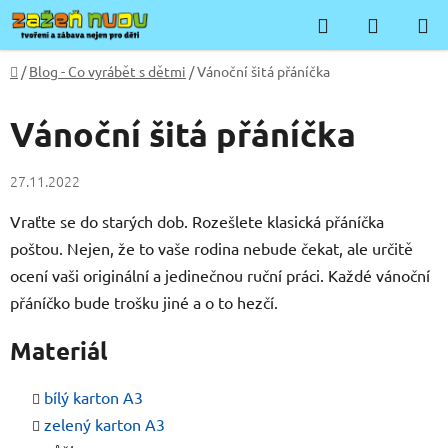
Přejít
Hledat
NÁKUP
na
KOŠÍK
obsah
Domů
/
Blog - Co vyrábět s dětmi
/
Vánoční šitá přáníčka
Vánoční šitá přáníčka
27.11.2022
Vraťte se do starých dob. Rozešlete klasická přáníčka
poštou. Nejen, že to vaše rodina nebude čekat, ale určitě
ocení vaši originální a jedinečnou ruční práci. Každé vánoční
přáníčko bude trošku jiné a o to hezčí.
Materiál
bílý karton A3
zelený karton A3