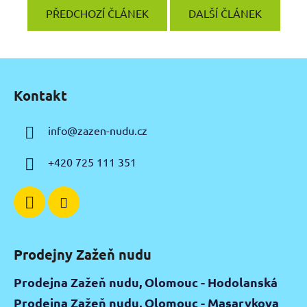
PŘEDCHOZÍ ČLÁNEK
DALŠÍ ČLÁNEK
Z
á
Kontakt
p
a
info
@
zazen-nudu.cz
t
í
+420 725 111 351
Prodejny Zažeň nudu
Prodejna Zažeň nudu, Olomouc - Hodolanská
Prodejna Zažeň nudu, Olomouc - Masarykova