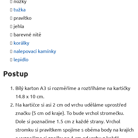
nůžky
tužka
pravítko
jehla
barevné nitě
korálky
nalepovací kamínky
lepidlo
Postup
Bílý karton A3 si rozměříme a roztříháme na kartičky
14.8 x 10 cm.
Na kartičce si asi 2 cm od vrchu uděláme uprostřed
značku (5 cm od kraje). To bude vrchol stromečku.
Dole si poznačíme 1.5 cm z každé strany. Vrchol
stromku si pravítkem spojíme s oběma body na krajích
a vyznačíme si značky po 1 cm od vrchu z každé