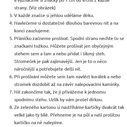
strany. (Viz obrázek)
V každé značce si jehlou uděláme dírku.
Navlečeme si dostatečně dlouhou barevnou nit a na
konci zauzlujeme.
Přáníčko začneme prošívat. Spodní stranu nechte tu se
značkami tužkou. Můžete prošívat jen obyčejným
stehem sem a tam a nebo přidat i šikmý steh.
Stromeček je pak zajímavější. Jen je to o něco
náročnější a potřebujete delší nit.
Při prošívání můžete sem tam navléct korálek a nebo
stromek dozdobit až na závěr nalepovacími kamínky.
Nit zakončíme tak, že ji přivážeme k jednomu
spodnímu stehu. Uzlík by vám prošel dírkou.
Ze zeleného kartonu si nastříháme kartičky dvakrát tak
velké jako ty bílé. Přehneme je na půl a naši prošitou
kartičku na ně nalepíme.