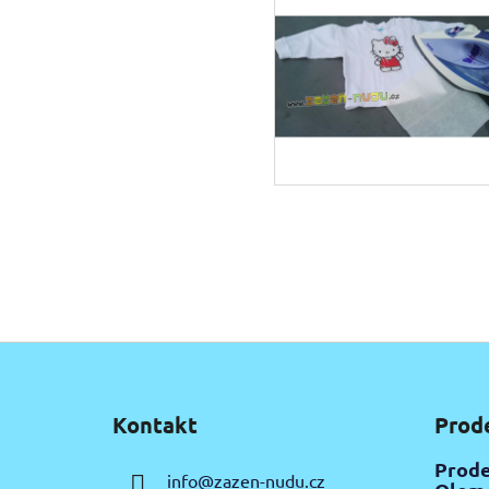
Z
á
Kontakt
Prod
p
a
Prode
info
@
zazen-nudu.cz