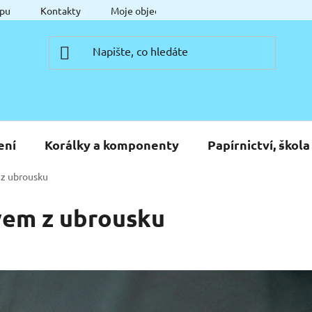
pu
Kontakty
Moje objednávka
ení
Korálky a komponenty
Papírnictví, škola
 z ubrousku
vem z ubrousku