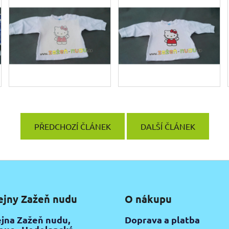
PŘEDCHOZÍ ČLÁNEK
DALŠÍ ČLÁNEK
ejny Zažeň nudu
O nákupu
jna Zažeň nudu,
Doprava a platba