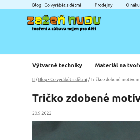
Přejít
Blog - Co vyrábět s dětmi
Prodejny
O náku
na
obsah
Výtvarné techniky
Materiál na tvoř
Domů
/
Blog - Co vyrábět s dětmi
/
Tričko zdobené motivem
Tričko zdobené moti
20.9.2022