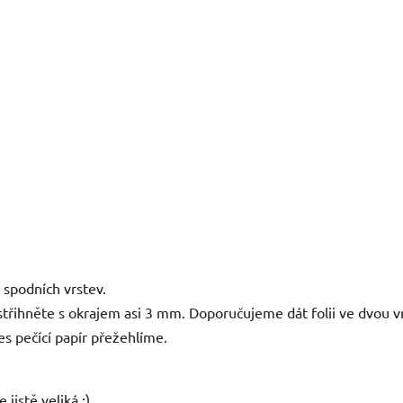
 spodních vrstev.
střihněte s okrajem asi 3 mm. Doporučujeme dát folii ve dvou v
es pečící papír přežehlíme.
jistě veliká :)