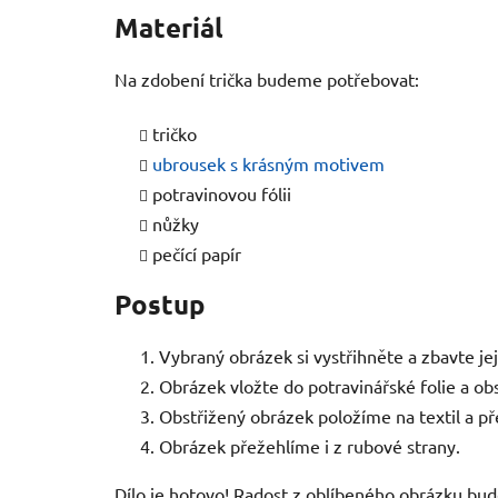
Materiál
Na zdobení trička budeme potřebovat:
tričko
ubrousek s krásným motivem
potravinovou fólii
nůžky
pečící papír
Postup
Vybraný obrázek si vystřihněte a zbavte jej
Obrázek vložte do potravinářské folie a ob
Obstřižený obrázek položíme na textil a př
Obrázek přežehlíme i z rubové strany.
Dílo je hotovo! Radost z oblíbeného obrázku bude 