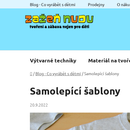
Přejít
Blog - Co vyrábět s dětmi
Prodejny
O náku
na
obsah
Výtvarné techniky
Materiál na tvoř
Domů
/
Blog - Co vyrábět s dětmi
/
Samolepící šablony
Samolepící šablony
20.9.2022