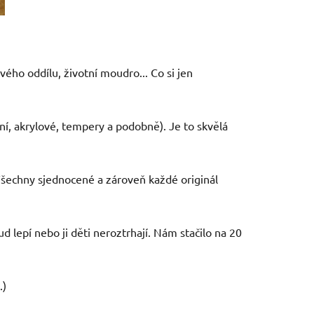
vého oddílu, životní moudro... Co si jen
lní, akrylové, tempery a podobně). Je to skvělá
. Všechny sjednocené a zároveň každé originál
d lepí nebo ji děti neroztrhají. Nám stačilo na 20
.)