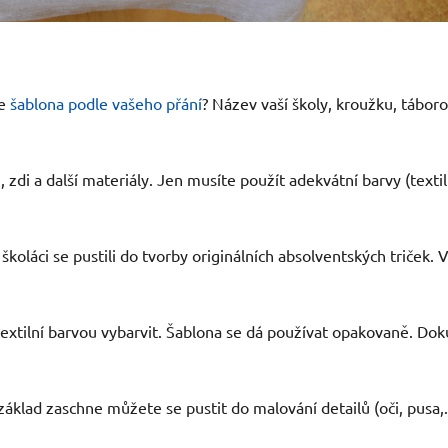
le
šablona podle vašeho přání
? Název vaší školy, kroužku, táboro
zdi a další materiály. Jen musíte použít adekvátní barvy (texti
í školáci se pustili do tvorby originálních absolventských triček
extilní barvou vybarvit. Šablona se dá používat opakovaně. Doku
klad zaschne můžete se pustit do malování detailů (oči, pusa,.