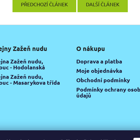
PŘEDCHOZÍ ČLÁNEK
DALŠÍ ČLÁNEK
ejny Zažeň nudu
O nákupu
jna Zažeň nudu,
Doprava a platba
uc - Hodolanská
Moje objednávka
jna Zažeň nudu,
Obchodní podmínky
uc - Masarykova třída
Podmínky ochrany osob
údajů