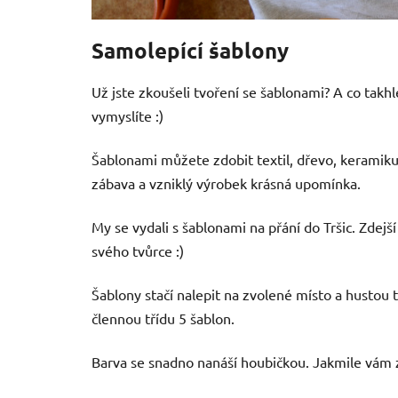
Samolepící šablony
Už jste zkoušeli tvoření se šablonami? A co takh
vymyslíte :)
Šablonami můžete zdobit textil, dřevo, keramiku, 
zábava a vzniklý výrobek krásná upomínka.
My se vydali s šablonami na přání do Tršic. Zdejš
svého tvůrce :)
Šablony stačí nalepit na zvolené místo a hustou t
člennou třídu 5 šablon.
Barva se snadno nanáší houbičkou. Jakmile vám zá