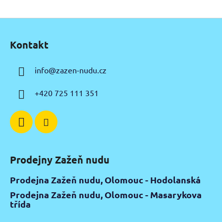
Z
á
Kontakt
p
a
info
@
zazen-nudu.cz
t
í
+420 725 111 351
Prodejny Zažeň nudu
Prodejna Zažeň nudu, Olomouc - Hodolanská
Prodejna Zažeň nudu, Olomouc - Masarykova
třída