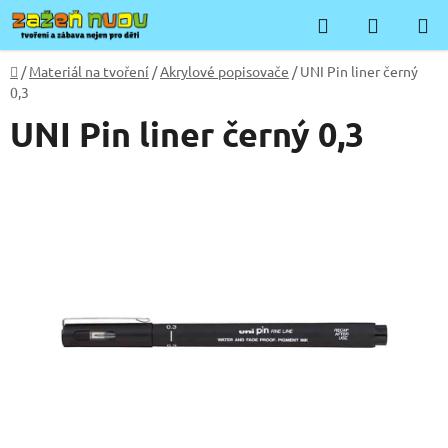
Přejít
Hledat
NÁKUP
na
KOŠÍK
obsah
Domů
/
Materiál na tvoření
/
Akrylové popisovače
/
UNI Pin liner černý
0,3
UNI Pin liner černý 0,3