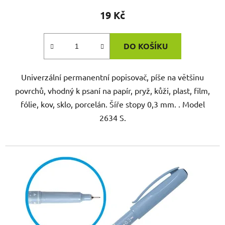
19 Kč
DO KOŠÍKU
Univerzální permanentní popisovač, píše na většinu
povrchů, vhodný k psaní na papír, pryž, kůži, plast, film,
fólie, kov, sklo, porcelán. Šíře stopy 0,3 mm. . Model
2634 S.