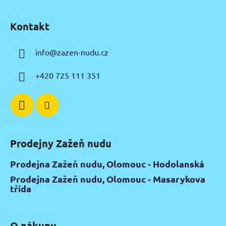
Z
á
Kontakt
p
a
info
@
zazen-nudu.cz
t
í
+420 725 111 351
Prodejny Zažeň nudu
Prodejna Zažeň nudu, Olomouc - Hodolanská
Prodejna Zažeň nudu, Olomouc - Masarykova
třída
O nákupu