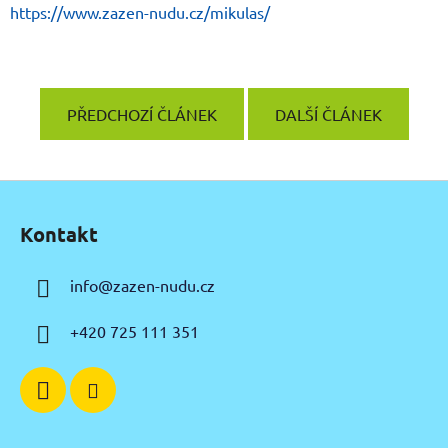
https://www.zazen-nudu.cz/mikulas/
PŘEDCHOZÍ ČLÁNEK
DALŠÍ ČLÁNEK
Z
á
Kontakt
p
a
info
@
zazen-nudu.cz
t
í
+420 725 111 351