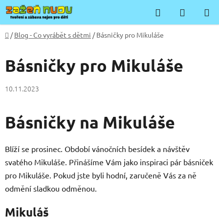
Přejít
Hledat
NÁKUP
na
KOŠÍK
obsah
Domů
/
Blog - Co vyrábět s dětmi
/
Básničky pro Mikuláše
Básničky pro Mikuláše
10.11.2023
Básničky na Mikuláše
Blíží se prosinec. Období vánočních besídek a návštěv
svatého Mikuláše. Přinášíme Vám jako inspiraci pár básniček
pro Mikuláše. Pokud jste byli hodní, zaručeně Vás za ně
odmění sladkou odměnou.
Mikuláš