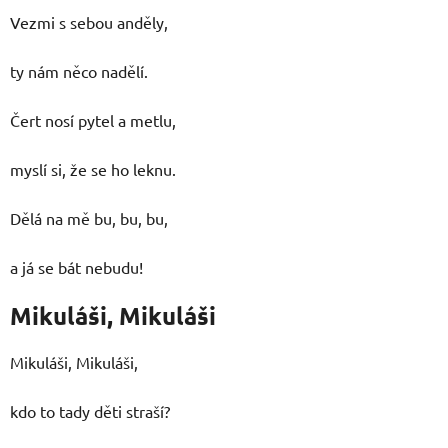
Vezmi s sebou anděly,
ty nám něco nadělí.
Čert nosí pytel a metlu,
myslí si, že se ho leknu.
Dělá na mě bu, bu, bu,
a já se bát nebudu!
Mikuláši, Mikuláši
Mikuláši, Mikuláši,
kdo to tady děti straší?