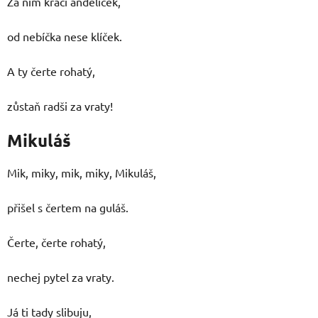
Za ním kráčí andělíček,
od nebíčka nese klíček.
A ty čerte rohatý,
zůstaň radši za vraty!
Mikuláš
Mik, miky, mik, miky, Mikuláš,
přišel s čertem na guláš.
Čerte, čerte rohatý,
nechej pytel za vraty.
Já ti tady slibuju,