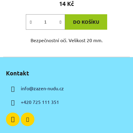
14 Kč
DO KOŠÍKU
Bezpečnostní oči. Velikost 20 mm.
Z
á
Kontakt
p
a
info
@
zazen-nudu.cz
t
í
+420 725 111 351