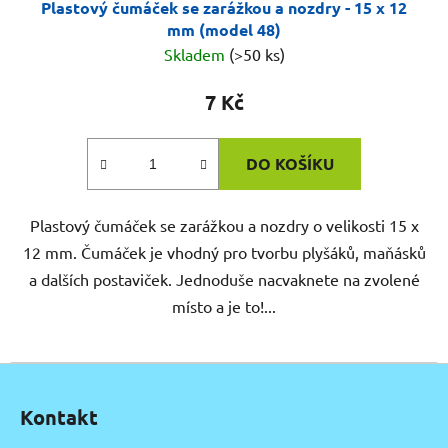
Plastový čumáček se zarážkou a nozdry - 15 x 12
mm (model 48)
Skladem
(>50 ks)
7 Kč
DO KOŠÍKU
Plastový čumáček se zarážkou a nozdry o velikosti 15 x
12 mm. Čumáček je vhodný pro tvorbu plyšáků, maňásků
a dalších postaviček. Jednoduše nacvaknete na zvolené
místo a je to!...
Z
á
Kontakt
p