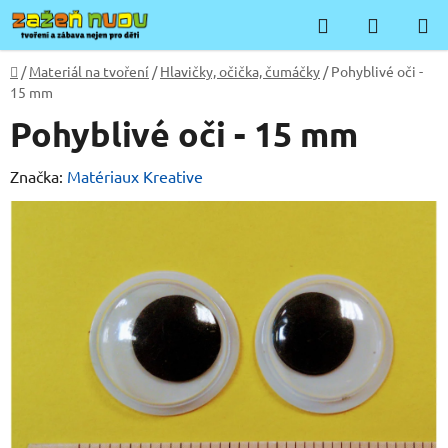
Přejít
Hledat
NÁKUP
na
KOŠÍK
obsah
Domů
/
Materiál na tvoření
/
Hlavičky, očička, čumáčky
/
Pohyblivé oči -
15 mm
Pohyblivé oči - 15 mm
Značka:
Matériaux Kreative