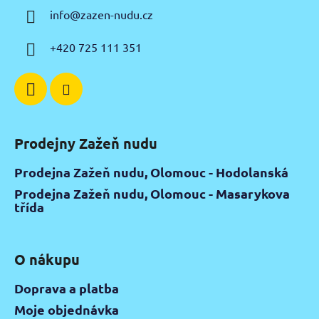
a
info
@
zazen-nudu.cz
t
í
+420 725 111 351
Prodejny Zažeň nudu
Prodejna Zažeň nudu, Olomouc - Hodolanská
Prodejna Zažeň nudu, Olomouc - Masarykova
třída
O nákupu
Doprava a platba
Moje objednávka