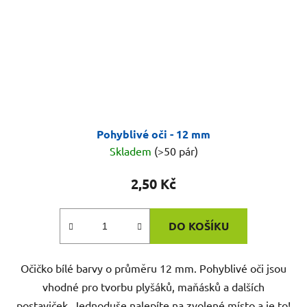
Pohyblivé oči - 12 mm
Skladem
(>50 pár)
2,50 Kč
DO KOŠÍKU
Očičko bílé barvy o průměru 12 mm. Pohyblivé oči jsou
vhodné pro tvorbu plyšáků, maňásků a dalších
postaviček. Jednoduše nalepíte na zvolené místo a je to!