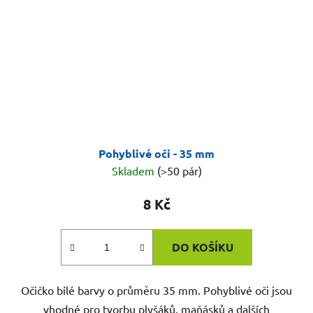
Pohyblivé oči - 35 mm
Skladem
(>50 pár)
8 Kč
DO KOŠÍKU
Očičko bílé barvy o průměru 35 mm. Pohyblivé oči jsou
vhodné pro tvorbu plyšáků, maňásků a dalších