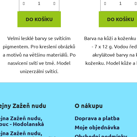
DO KOŠÍKU
DO KOŠÍKU
Velmi lesklé barvy se svítícím
Barva na kůži a koženku
pigmentem. Pro kreslení obrázků
- 7 x 12 g. Vodou řed
a motivů na většinu materiálů. Po
akrylátové barvy na 
nasvícení svítí ve tmě. Model
koženku. Model kůže a 
unizerzální svítící.
ejny Zažeň nudu
O nákupu
jna Zažeň nudu,
Doprava a platba
uc - Hodolanská
Moje objednávka
jna Zažeň nudu,
Obchodní podmínky