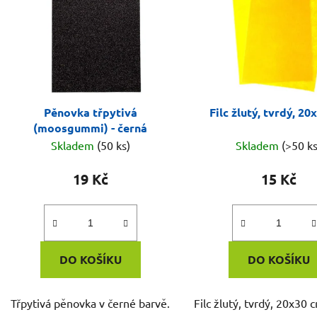
Pěnovka třpytivá
Filc žlutý, tvrdý, 2
(moosgummi) - černá
Skladem
(50 ks)
Skladem
(>50 ks
19 Kč
15 Kč
DO KOŠÍKU
DO KOŠÍKU
Třpytivá pěnovka v černé barvě.
Filc žlutý, tvrdý, 20x30 c