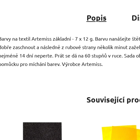
Popis
Di
Barvy na textil Artemiss základní - 7 x 12 g. Barvu nanášejte št
dobře zaschnout a následně z rubové strany několik minut zažehl
nejméně 14 dní neperte. Prát se dá na 60 stupňů v ruce. Sada 
pomůcku pro míchání barev. Výrobce Artemiss.
Související pr