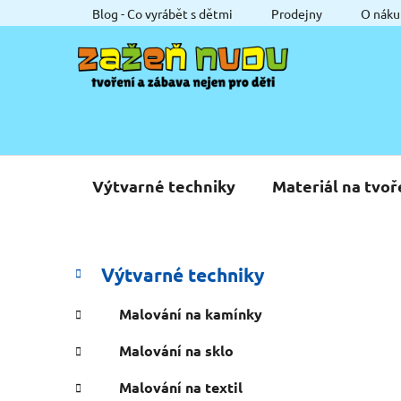
Přejít
Blog - Co vyrábět s dětmi
Prodejny
O náku
na
obsah
Výtvarné techniky
Materiál na tvoř
P
K
Přeskočit
Výtvarné techniky
a
o
kategorie
t
s
Malování na kamínky
e
t
g
Malování na sklo
r
o
a
r
Malování na textil
i