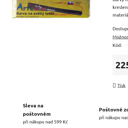
kreslen
materiá
Dostup
Možnos
Kód:
22
Měrná
Tisk
Sleva na
Poštovné z
poštovném
při nákupu na
při nákupu nad 599 Kč