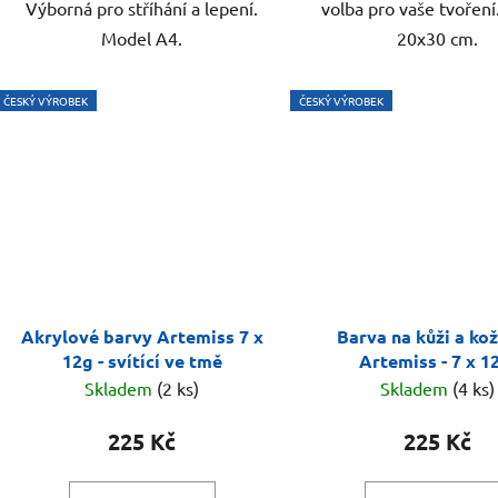
Výborná pro stříhání a lepení.
volba pro vaše tvořen
Model A4.
20x30 cm.
ČESKÝ VÝROBEK
ČESKÝ VÝROBEK
Akrylové barvy Artemiss 7 x
Barva na kůži a ko
12g - svítící ve tmě
Artemiss - 7 x 1
Skladem
(2 ks)
Skladem
(4 ks)
225 Kč
225 Kč