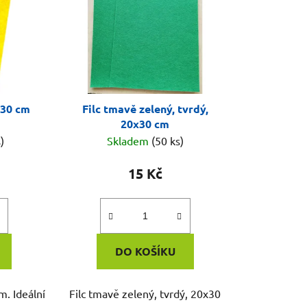
0x30 cm
Filc tmavě zelený, tvrdý,
20x30 cm
)
Skladem
(50 ks)
15 Kč
DO KOŠÍKU
m. Ideální
Filc tmavě zelený, tvrdý, 20x30