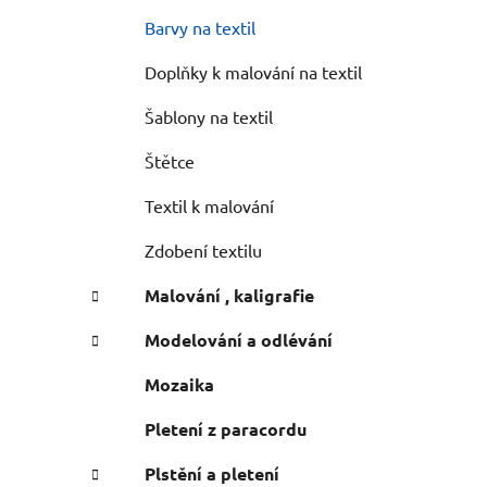
n
e
n
Barvy na textil
í
Doplňky k malování na textil
p
a
Šablony na textil
n
Štětce
e
l
Textil k malování
Zdobení textilu
Malování , kaligrafie
Modelování a odlévání
Mozaika
Pletení z paracordu
Plstění a pletení