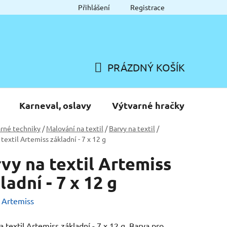
Přihlášení
Registrace
PRÁZDNÝ KOŠÍK
NÁKUPNÍ
KOŠÍK
Karneval, oslavy
Výtvarné hračky
rné techniky
/
Malování na textil
/
Barvy na textil
/
textil Artemiss základní - 7 x 12 g
vy na textil Artemiss
ladní - 7 x 12 g
:
Artemiss
a textil Artemiss základní - 7 x 12 g. Barva pro