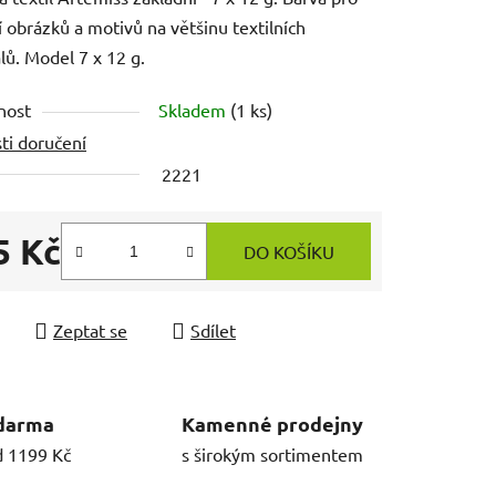
í obrázků a motivů na většinu textilních
lů. Model 7 x 12 g.
nost
Skladem
(1 ks)
ti doručení
2221
5 Kč
DO KOŠÍKU
 cena:
Zeptat se
Sdílet
darma
Kamenné prodejny
d 1199 Kč
s širokým sortimentem