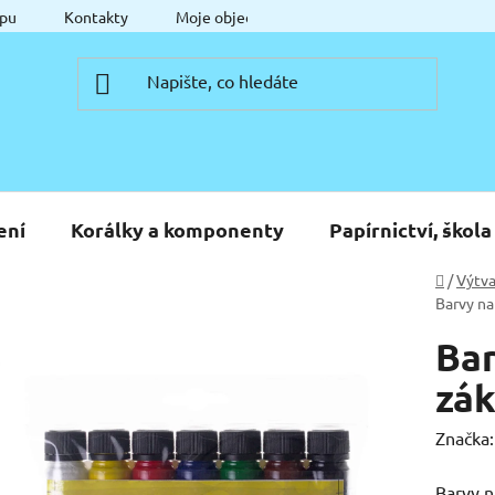
pu
Kontakty
Moje objednávka
ení
Korálky a komponenty
Papírnictví, škola
Domů
/
Výtva
Barvy na 
Bar
zák
Značka
Barvy n