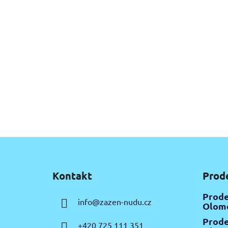
Z
á
Kontakt
Prod
p
a
Prode
info
@
zazen-nudu.cz
t
Olomo
í
Prode
+420 725 111 351