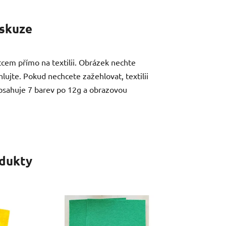
skuze
ětcem přímo na textilii. Obrázek nechte
ujte. Pokud nechcete zažehlovat, textilii
obsahuje 7 barev po 12g a obrazovou
odukty