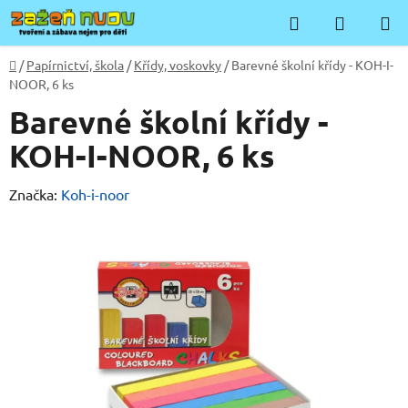
Přejít
Hledat
NÁKUP
na
KOŠÍK
obsah
Domů
/
Papírnictví, škola
/
Křídy, voskovky
/
Barevné školní křídy - KOH-I-
NOOR, 6 ks
Barevné školní křídy -
KOH-I-NOOR, 6 ks
Značka:
Koh-i-noor