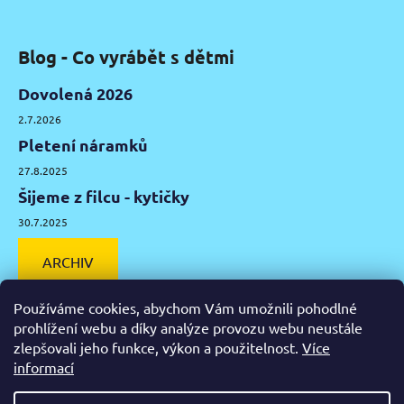
Blog - Co vyrábět s dětmi
Dovolená 2026
2.7.2026
Pletení náramků
27.8.2025
Šijeme z filcu - kytičky
30.7.2025
ARCHIV
Používáme cookies, abychom Vám umožnili pohodlné
prohlížení webu a díky analýze provozu webu neustále
zlepšovali jeho funkce, výkon a použitelnost.
Více
Facebook
Instagram
Pinterest
YouTube
informací
Výtvarné potřeby Olomouc
Keramická hlína Olomouc