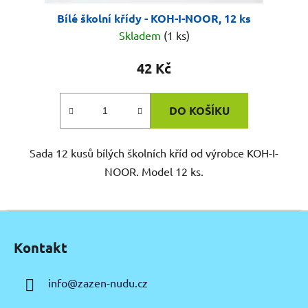
Bílé školní křídy - KOH-I-NOOR, 12 ks
Skladem
(1 ks)
42 Kč
DO KOŠÍKU
Sada 12 kusů bílých školních kříd od výrobce KOH-I-
NOOR. Model 12 ks.
Z
á
Kontakt
p
a
info
@
zazen-nudu.cz
t