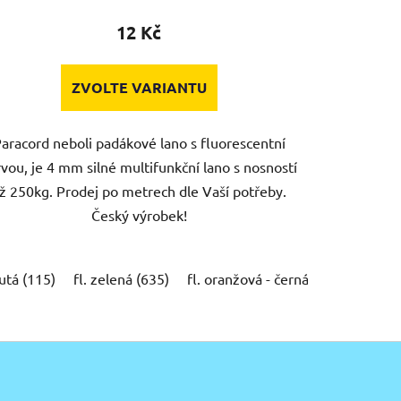
12 Kč
ZVOLTE VARIANTU
aracord neboli padákové lano s fluorescentní
vou, je 4 mm silné multifunkční lano s nosností
ž 250kg. Prodej po metrech dle Vaší potřeby.
Český výrobek!
)
mrkvová (215)
brusinková (320)
ohnivá (332)
vínová 
lutá (115)
xplode (X202)
fl. zelená (635)
destiny (X203)
fl. oranžová - černá (X121)
gecko (X204)
virus (X205)
fl. 