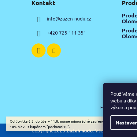
Kontakt
Prod
p
a
Prode
info
@
zazen-nudu.cz
t
Olomo
í
Prode
+420 725 111 351
Olomo
Používáme c
webu a díky
Facebook
Insta
výkon a pou
Od čtvrtka 6.8. do úterý 11.8. máme mimořádně zavřeno. Nespěcháte? Využ
Nastaven
10% slevu s kupónem "pockamsi10".
Copyright 2026
Zažeň nudu
. Všechna práva vyh