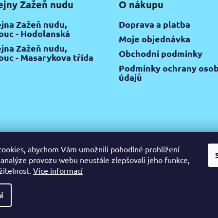
ejny Zažeň nudu
O nákupu
a
c
jna Zažeň nudu,
Doprava a platba
í
uc - Hodolanská
Moje objednávka
p
jna Zažeň nudu,
r
Obchodní podmínky
uc - Masarykova třída
v
Podmínky ochrany osob
k
údajů
y
v
ý
p
i
s
u
ookies, abychom Vám umožnili pohodlné prohlížení
 analýze provozu webu neustále zlepšovali jeho funkce,
gram
Pinterest
YouTube
Výtvarné potřeby Olomouc
Keramic
žitelnost.
Více informací
ijte
í
razena.
Upravit nastavení cookies