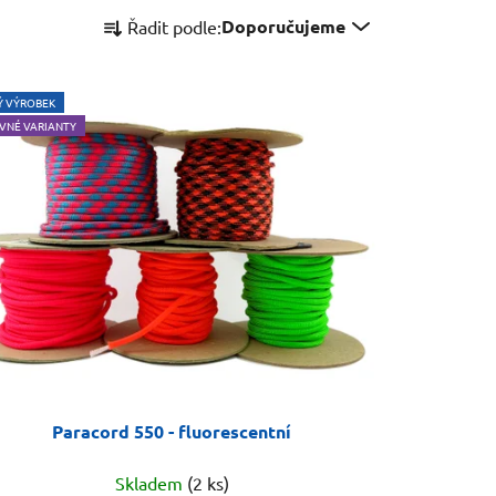
Ř
Doporučujeme
Řadit podle:
a
z
e
Ý VÝROBEK
n
VNÉ VARIANTY
í
p
r
o
d
u
k
t
ů
Paracord 550 - fluorescentní
Skladem
(2 ks)