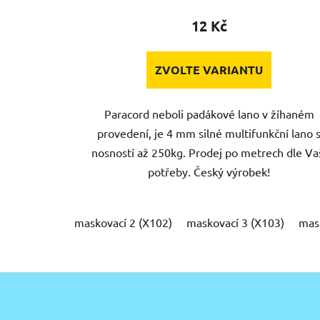
12 Kč
ZVOLTE VARIANTU
Paracord neboli padákové lano v žíhaném
provedení, je 4 mm silné multifunkční lano 
nosností až 250kg. Prodej po metrech dle Va
potřeby. Český výrobek!
maskovací 2 (X102)
maskovací 3 (X103)
mas
Z
á