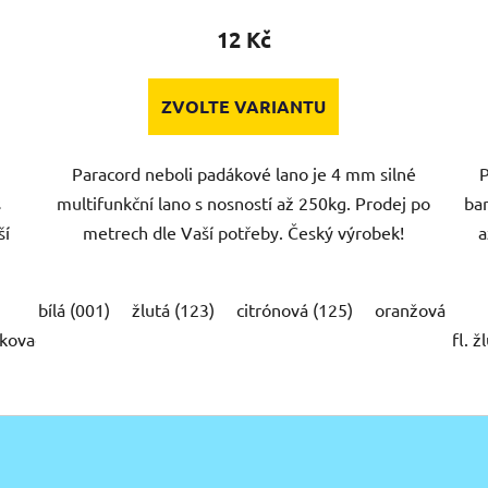
12 Kč
ZVOLTE VARIANTU
Paracord neboli padákové lano je 4 mm silné
P
s
multifunkční lano s nosností až 250kg. Prodej po
bar
ší
metrech dle Vaší potřeby. Český výrobek!
a
bílá (001)
žlutá (123)
citrónová (125)
oranžová (203
kovací 4 (X104)
černá/ ohnivá (X105)
blue camo (X201)
fl. ž
e
O
v
l
á
d