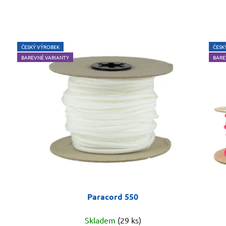
ČESKÝ VÝROBEK
ČESK
BAREVNÉ VARIANTY
BARE
Paracord 550
Skladem
(29 ks)