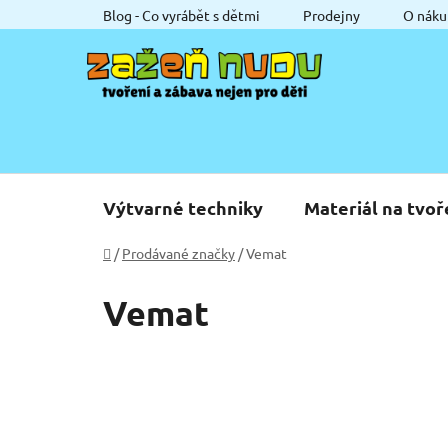
Přejít
Blog - Co vyrábět s dětmi
Prodejny
O náku
na
obsah
Výtvarné techniky
Materiál na tvoř
Domů
/
Prodávané značky
/
Vemat
Vemat