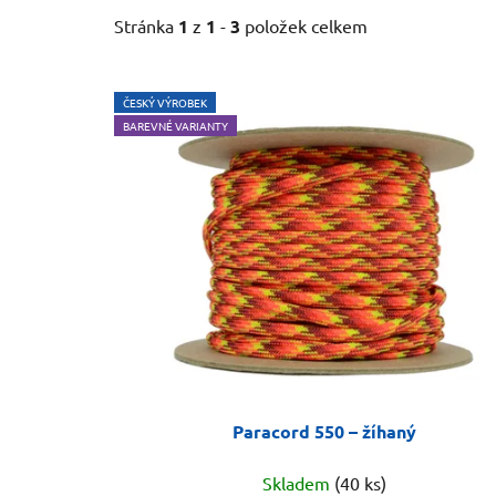
Stránka
1
z
1
-
3
položek celkem
V
ČESKÝ VÝROBEK
ý
BAREVNÉ VARIANTY
p
i
s
p
r
o
d
u
k
t
Paracord 550 – žíhaný
ů
Skladem
(40 ks)