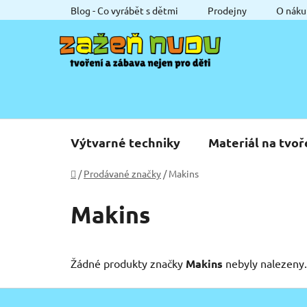
Přejít
Blog - Co vyrábět s dětmi
Prodejny
O náku
na
obsah
Výtvarné techniky
Materiál na tvoř
Domů
/
Prodávané značky
/
Makins
Makins
Žádné produkty značky
Makins
nebyly nalezeny.