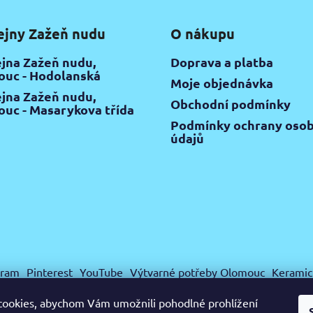
ejny Zažeň nudu
O nákupu
jna Zažeň nudu,
Doprava a platba
uc - Hodolanská
Moje objednávka
jna Zažeň nudu,
Obchodní podmínky
uc - Masarykova třída
Podmínky ochrany osob
údajů
gram
Pinterest
YouTube
Výtvarné potřeby Olomouc
Keramic
ookies, abychom Vám umožnili pohodlné prohlížení