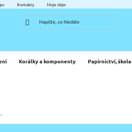
pu
Kontakty
Moje objednávka
ení
Korálky a komponenty
Papírnictví, škola
..