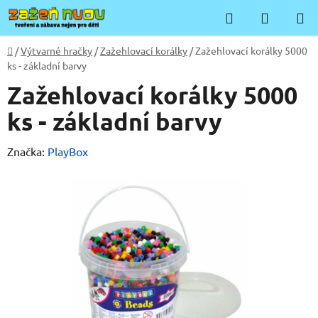
Přejít
Hledat
NÁKUP
na
KOŠÍK
obsah
Domů
/
Výtvarné hračky
/
Zažehlovací korálky
/
Zažehlovací korálky 5000
ks - základní barvy
Zažehlovací korálky 5000
ks - základní barvy
Značka:
PlayBox