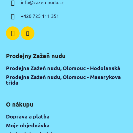
info
@
zazen-nudu.cz
t
í
+420 725 111 351
Prodejny Zažeň nudu
Prodejna Zažeň nudu, Olomouc - Hodolanská
Prodejna Zažeň nudu, Olomouc - Masarykova
třída
O nákupu
Doprava a platba
Moje objednávka