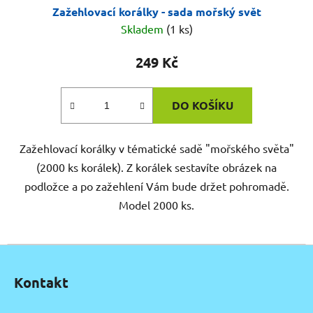
Zažehlovací korálky - sada mořský svět
Skladem
(1 ks)
249 Kč
DO KOŠÍKU
Zažehlovací korálky v tématické sadě "mořského světa"
(2000 ks korálek). Z korálek sestavíte obrázek na
podložce a po zažehlení Vám bude držet pohromadě.
Model 2000 ks.
Z
á
Kontakt
p
a