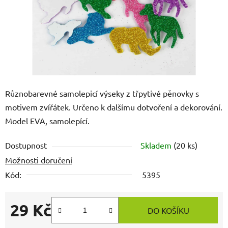
Různobarevné samolepicí výseky z třpytivé pěnovky s
motivem zvířátek. Určeno k dalšímu dotvoření a dekorování.
Model EVA, samolepící.
Dostupnost
Skladem
(20 ks)
Možnosti doručení
Kód:
5395
29 Kč
DO KOŠÍKU
Měrná cena: