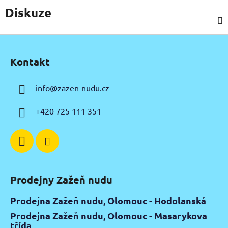
Diskuze
Z
á
Kontakt
p
a
info
@
zazen-nudu.cz
t
í
+420 725 111 351
Prodejny Zažeň nudu
Prodejna Zažeň nudu, Olomouc - Hodolanská
Prodejna Zažeň nudu, Olomouc - Masarykova
třída