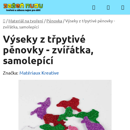
Přejít
Hledat
NÁKUP
na
KOŠÍK
obsah
Domů
/
Materiál na tvoření
/
Pěnovka
/
Výseky z třpytivé pěnovky -
zvířátka, samolepící
Výseky z třpytivé
pěnovky - zvířátka,
samolepící
Značka:
Matériaux Kreative