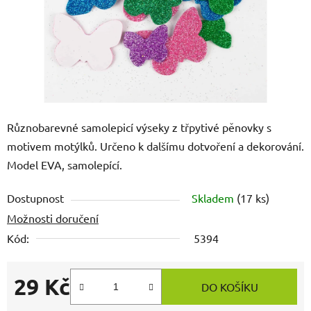
Různobarevné samolepicí výseky z třpytivé pěnovky s
motivem motýlků. Určeno k dalšímu dotvoření a dekorování.
Model EVA, samolepící.
Dostupnost
Skladem
(17 ks)
Možnosti doručení
Kód:
5394
29 Kč
DO KOŠÍKU
Měrná cena: