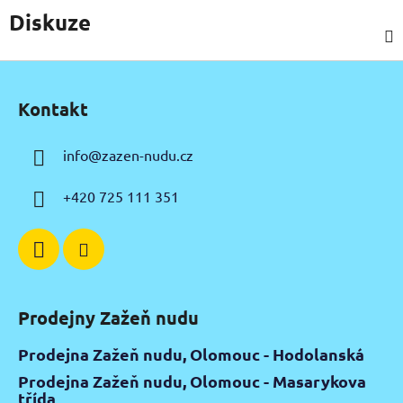
Diskuze
Z
á
Kontakt
p
a
info
@
zazen-nudu.cz
t
í
+420 725 111 351
Prodejny Zažeň nudu
Prodejna Zažeň nudu, Olomouc - Hodolanská
Prodejna Zažeň nudu, Olomouc - Masarykova
třída