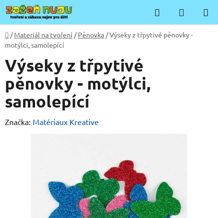
Přejít
Hledat
NÁKUP
na
KOŠÍK
obsah
Domů
/
Materiál na tvoření
/
Pěnovka
/
Výseky z třpytivé pěnovky -
motýlci, samolepící
Výseky z třpytivé
pěnovky - motýlci,
samolepící
Značka:
Matériaux Kreative