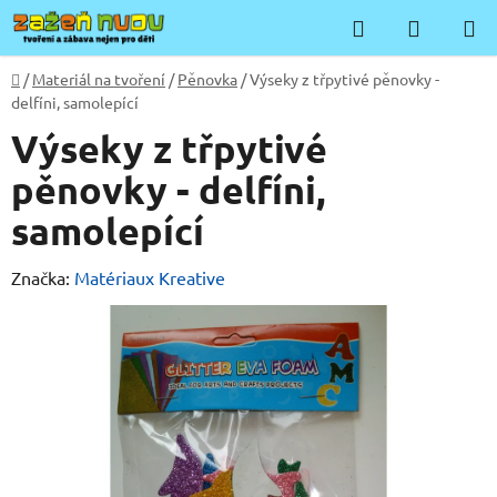
Přejít
Hledat
NÁKUP
na
KOŠÍK
obsah
Domů
/
Materiál na tvoření
/
Pěnovka
/
Výseky z třpytivé pěnovky -
delfíni, samolepící
Výseky z třpytivé
pěnovky - delfíni,
samolepící
Značka:
Matériaux Kreative