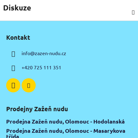
Diskuze
Z
á
Kontakt
p
a
info
@
zazen-nudu.cz
t
í
+420 725 111 351
Prodejny Zažeň nudu
Prodejna Zažeň nudu, Olomouc - Hodolanská
Prodejna Zažeň nudu, Olomouc - Masarykova
třída