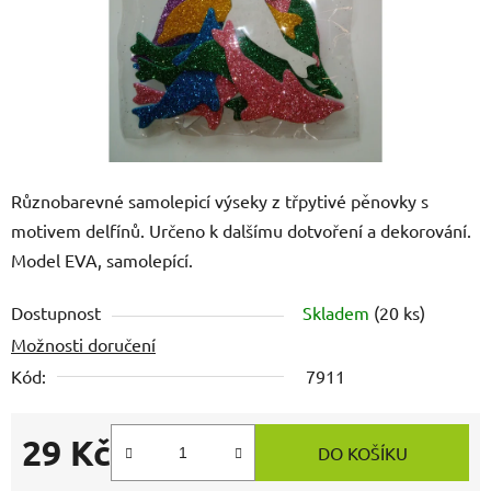
Různobarevné samolepicí výseky z třpytivé pěnovky s
motivem delfínů. Určeno k dalšímu dotvoření a dekorování.
Model EVA, samolepící.
Dostupnost
Skladem
(20 ks)
Možnosti doručení
Kód:
7911
29 Kč
DO KOŠÍKU
Měrná cena: