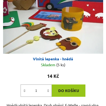
Vlnitá lepenka - hnědá
Skladem
(5 ks)
14 Kč
DO KOŠÍKU
Hnědá vlnitá lepenka. Druh vlnění: E-Welle - rovná vlna.