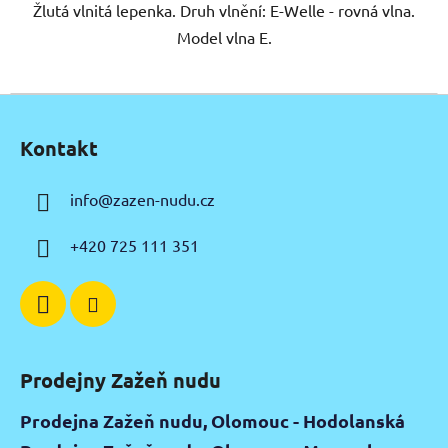
Žlutá vlnitá lepenka. Druh vlnění: E-Welle - rovná vlna.
Model vlna E.
Z
á
Kontakt
p
a
info
@
zazen-nudu.cz
t
í
+420 725 111 351
Prodejny Zažeň nudu
Prodejna Zažeň nudu, Olomouc - Hodolanská