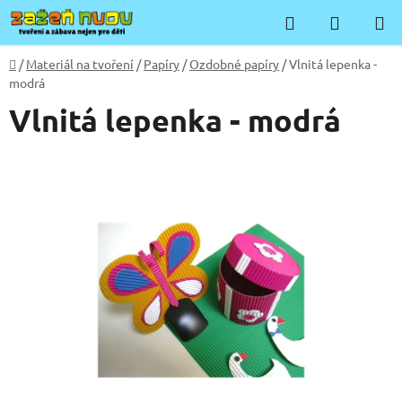
Přejít
Hledat
NÁKUP
na
KOŠÍK
obsah
Domů
/
Materiál na tvoření
/
Papíry
/
Ozdobné papíry
/
Vlnitá lepenka -
modrá
Vlnitá lepenka - modrá