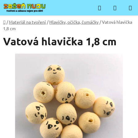
Přejít
Hledat
NÁKUP
na
KOŠÍK
obsah
Domů
/
Materiál na tvoření
/
Hlavičky, očička, čumáčky
/
Vatová hlavička
1,8 cm
Vatová hlavička 1,8 cm