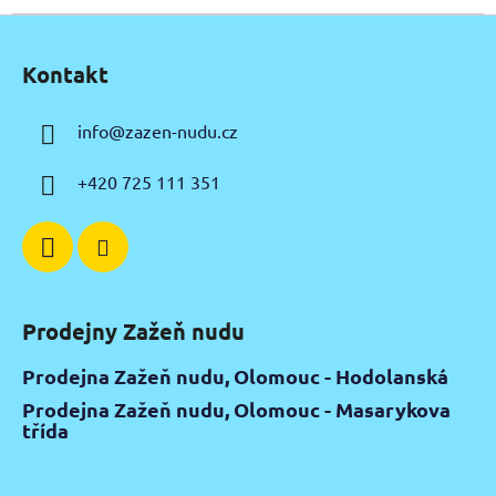
Z
á
Kontakt
p
a
info
@
zazen-nudu.cz
t
í
+420 725 111 351
Prodejny Zažeň nudu
Prodejna Zažeň nudu, Olomouc - Hodolanská
Prodejna Zažeň nudu, Olomouc - Masarykova
třída