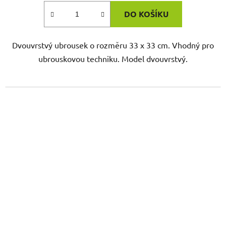
DO KOŠÍKU
Dvouvrstvý ubrousek o rozměru 33 x 33 cm. Vhodný pro
ubrouskovou techniku. Model dvouvrstvý.