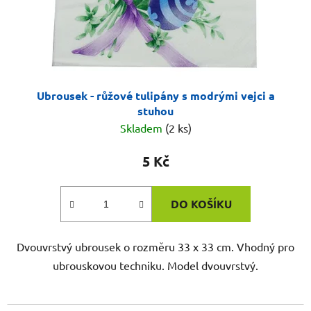
Ubrousek - růžové tulipány s modrými vejci a
stuhou
Skladem
(2 ks)
5 Kč
DO KOŠÍKU
Dvouvrstvý ubrousek o rozměru 33 x 33 cm. Vhodný pro
ubrouskovou techniku. Model dvouvrstvý.