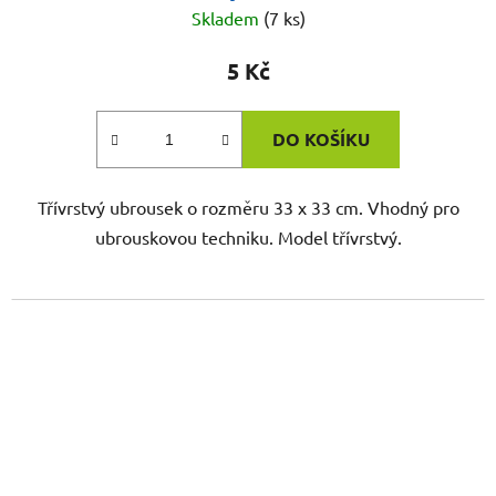
Skladem
(7 ks)
5 Kč
DO KOŠÍKU
Třívrstvý ubrousek o rozměru 33 x 33 cm. Vhodný pro
ubrouskovou techniku. Model třívrstvý.