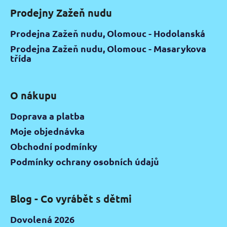
Prodejny Zažeň nudu
Prodejna Zažeň nudu, Olomouc - Hodolanská
Prodejna Zažeň nudu, Olomouc - Masarykova
třída
O nákupu
Doprava a platba
Moje objednávka
Obchodní podmínky
Podmínky ochrany osobních údajů
Blog - Co vyrábět s dětmi
Dovolená 2026