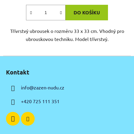
DO KOŠÍKU
Třívrstvý ubrousek o rozměru 33 x 33 cm. Vhodný pro
ubrouskovou techniku. Model třívrstvý.
Z
á
Kontakt
p
a
info
@
zazen-nudu.cz
t
í
+420 725 111 351