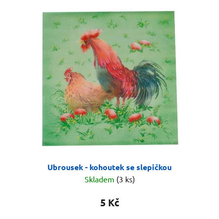
Ubrousek - kohoutek se slepičkou
Skladem
(3 ks)
5 Kč