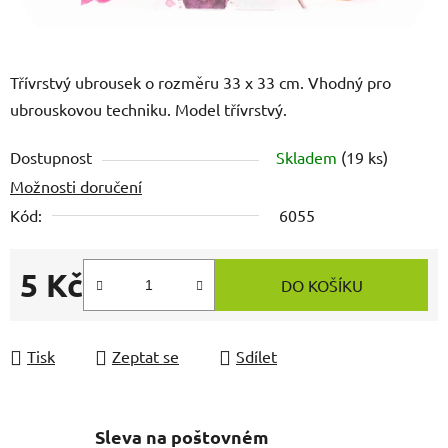
Třívrstvý ubrousek o rozměru 33 x 33 cm. Vhodný pro
ubrouskovou techniku. Model třívrstvý.
Dostupnost
Skladem
(19 ks)
Možnosti doručení
Kód:
6055
5 Kč
DO KOŠÍKU
Měrná cena:
Tisk
Zeptat se
Sdílet
Sleva na poštovném