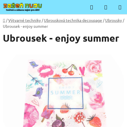
Přejít
Hledat
NÁKUP
na
KOŠÍK
obsah
Domů
/
Výtvarné techniky
/
Ubrousková technika decoupage
/
Ubrousky
/
Ubrousek - enjoy summer
Ubrousek - enjoy summer