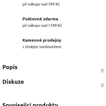
při nákupu nad 599 Kč
Poštovné zdarma
při nákupu nad 1199 Kč
Kamenné prodejny
s širokým sortimentem
Popis
Diskuze
Související produkty