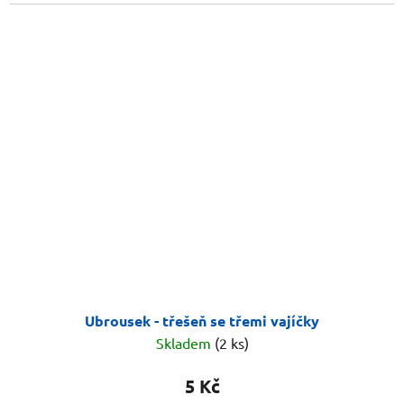
Ubrousek - třešeň se třemi vajíčky
Skladem
(2 ks)
5 Kč