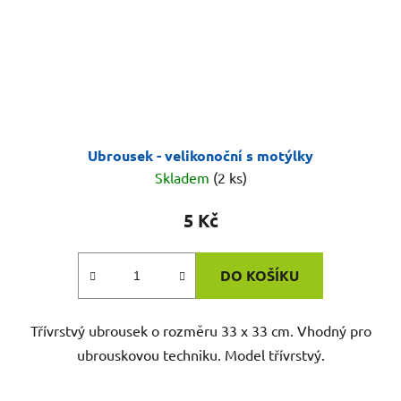
Ubrousek - velikonoční s motýlky
Skladem
(2 ks)
5 Kč
DO KOŠÍKU
Třívrstvý ubrousek o rozměru 33 x 33 cm. Vhodný pro
ubrouskovou techniku. Model třívrstvý.