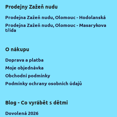
Prodejny Zažeň nudu
Prodejna Zažeň nudu, Olomouc - Hodolanská
Prodejna Zažeň nudu, Olomouc - Masarykova
třída
O nákupu
Doprava a platba
Moje objednávka
Obchodní podmínky
Podmínky ochrany osobních údajů
Blog - Co vyrábět s dětmi
Dovolená 2026