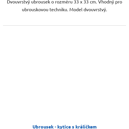
Dvouvrstvý ubrousek o rozměru 33 x 33 cm. Vhodný pro
ubrouskovou techniku. Model dvouvrstvý.
Ubrousek - kytice s králíčkem