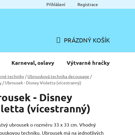
Přihlášení
Registrace
PRÁZDNÝ KOŠÍK
NÁKUPNÍ
KOŠÍK
Karneval, oslavy
Výtvarné hračky
rné techniky
/
Ubrousková technika decoupage
/
y
/
Ubrousek - Disney Violetta (vícestranný)
ousek - Disney
letta (vícestranný)
stvý ubrousek o rozměru 33 x 33 cm. Vhodný
ouskovou techniku. Ubrousek má na jednotlivých