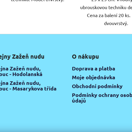
ubrouskovou techniku d
Cena za balení 20 ks
dvouvrstvý.
ejny Zažeň nudu
O nákupu
jna Zažeň nudu,
Doprava a platba
uc - Hodolanská
Moje objednávka
jna Zažeň nudu,
Obchodní podmínky
uc - Masarykova třída
Podmínky ochrany osob
údajů