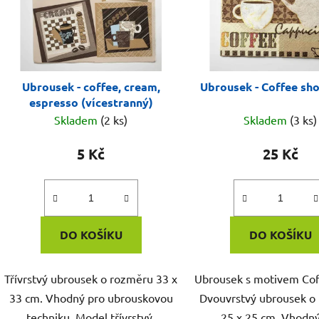
Ubrousek - coffee, cream,
Ubrousek - Coffee sho
espresso (vícestranný)
Skladem
(2 ks)
Skladem
(3 ks)
5 Kč
25 Kč
DO KOŠÍKU
DO KOŠÍKU
Třívrstvý ubrousek o rozměru 33 x
Ubrousek s motivem Cof
33 cm. Vhodný pro ubrouskovou
Dvouvrstvý ubrousek o
techniku. Model třívrstvý.
25 x 25 cm. Vhodný