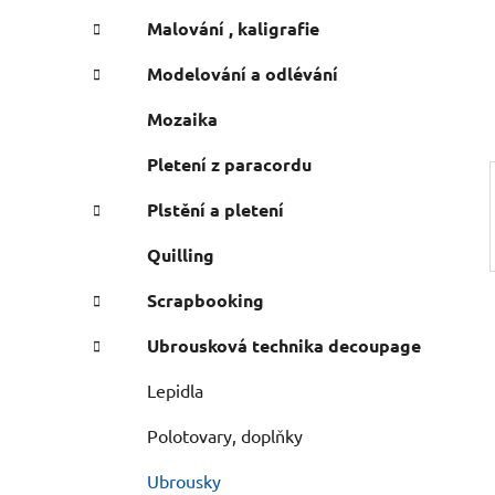
n
e
n
Malování , kaligrafie
í
Modelování a odlévání
p
a
Mozaika
n
Pletení z paracordu
e
l
Plstění a pletení
Quilling
Scrapbooking
Ubrousková technika decoupage
Lepidla
Polotovary, doplňky
Ubrousky