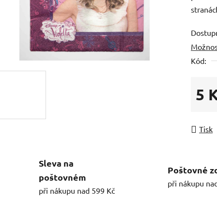
stranác
Dostup
Možnos
Kód:
5 
Měrná
Tisk
Sleva na
Poštovné z
poštovném
při nákupu na
při nákupu nad 599 Kč