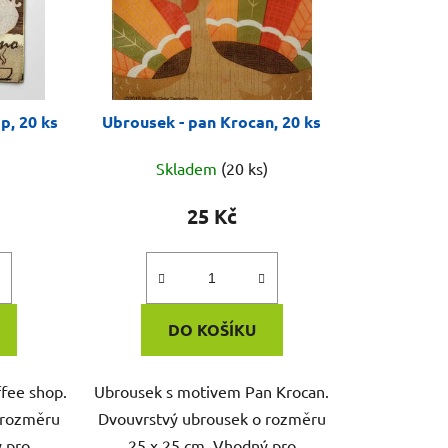
p, 20 ks
Ubrousek - pan Krocan, 20 ks
Skladem
(20 ks)
25 Kč
DO KOŠÍKU
fee shop.
Ubrousek s motivem Pan Krocan.
 rozměru
Dvouvrstvý ubrousek o rozměru
 pro
25 x 25 cm. Vhodný pro