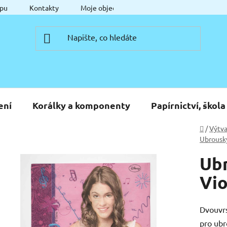
pu
Kontakty
Moje objednávka
ení
Korálky a komponenty
Papírnictví, škola
Domů
/
Výtva
Ubrousk
Ubr
Vio
Dvouvr
pro ubr