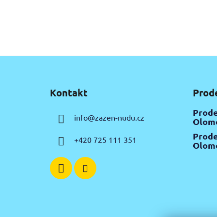
Z
á
Kontakt
Prod
p
a
Prode
info
@
zazen-nudu.cz
t
Olomo
í
Prode
+420 725 111 351
Olomo