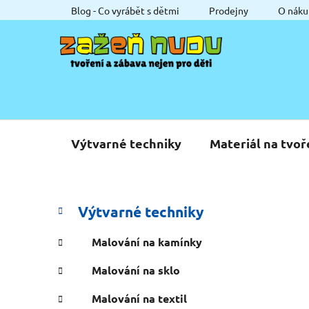
Přejít
Blog - Co vyrábět s dětmi
Prodejny
O náku
na
obsah
Výtvarné techniky
Materiál na tvoř
P
K
Přeskočit
Výtvarné techniky
a
o
kategorie
t
s
Malování na kamínky
e
t
g
Malování na sklo
r
o
a
r
Malování na textil
i