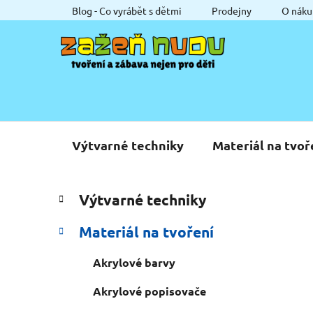
Přejít
Blog - Co vyrábět s dětmi
Prodejny
O náku
na
obsah
Výtvarné techniky
Materiál na tvoř
P
K
Přeskočit
Výtvarné techniky
a
o
kategorie
t
s
Materiál na tvoření
e
t
g
r
Akrylové barvy
o
a
r
Akrylové popisovače
i
n