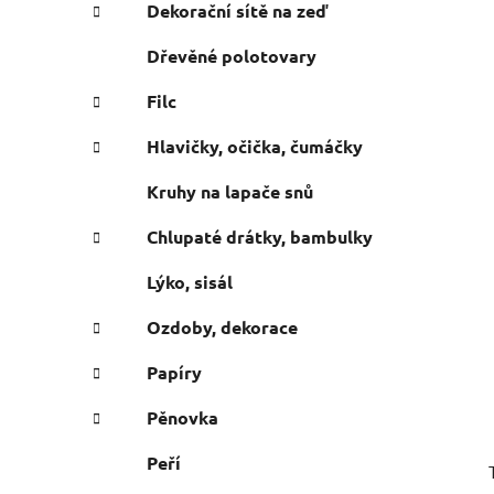
e
n
Dekorační sítě na zeď
í
Dřevěné polotovary
p
a
Filc
n
Hlavičky, očička, čumáčky
e
l
Kruhy na lapače snů
Chlupaté drátky, bambulky
Lýko, sisál
Ozdoby, dekorace
Papíry
Pěnovka
Peří