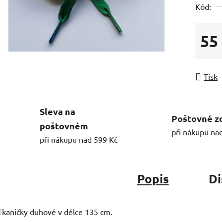
Kód:
55
Měrná
Tisk
Sleva na
Poštovné z
poštovném
při nákupu na
při nákupu nad 599 Kč
Popis
Di
Tkaničky duhové v délce 135 cm.