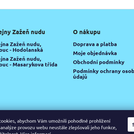
ejny Zažeň nudu
O nákupu
jna Zažeň nudu,
Doprava a platba
uc - Hodolanská
Moje objednávka
jna Zažeň nudu,
Obchodní podmínky
uc - Masarykova třída
Podmínky ochrany osob
údajů
ookies, abychom Vám umožnili pohodlné prohlížení
 analýze provozu webu neustále zlepšovali jeho funkce,
žitelnost.
Více informací
gram
Pinterest
YouTube
Výtvarné potřeby Olomouc
Keramic