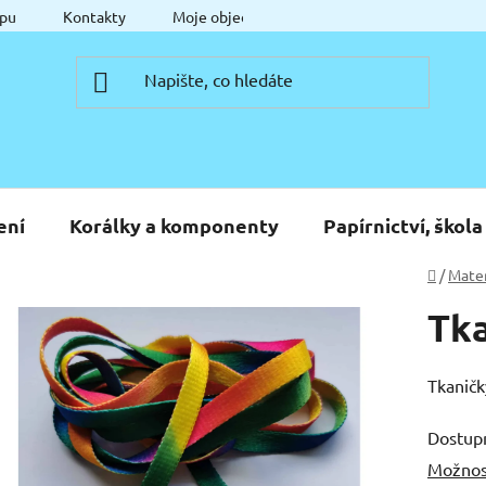
pu
Kontakty
Moje objednávka
ení
Korálky a komponenty
Papírnictví, škola
Domů
/
Mater
Tka
Tkaničk
Dostup
Možnos