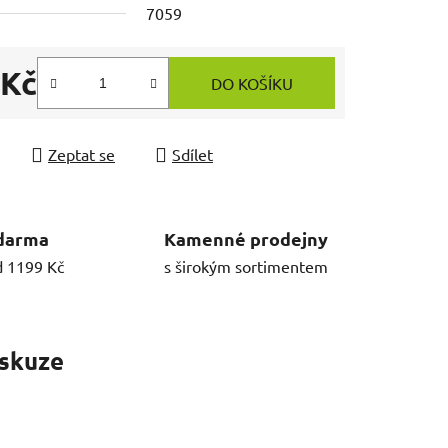
7059
 Kč
DO KOŠÍKU
 cena:
Zeptat se
Sdílet
darma
Kamenné prodejny
d 1199 Kč
s širokým sortimentem
skuze