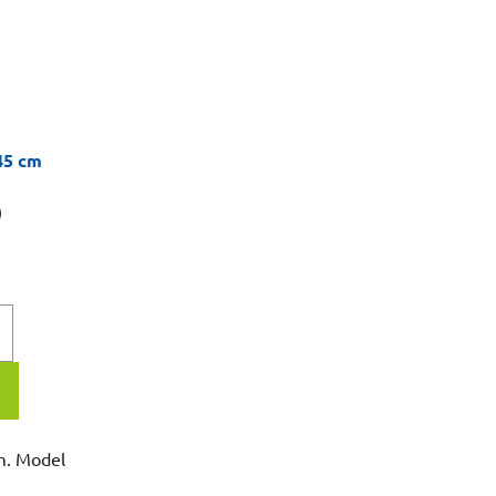
45 cm
)
m. Model