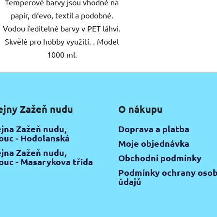
Temperové barvy jsou vhodné na
papír, dřevo, textil a podobné.
Vodou ředitelné barvy v PET láhvi.
Skvělé pro hobby využití. . Model
1000 ml.
ejny Zažeň nudu
O nákupu
jna Zažeň nudu,
Doprava a platba
uc - Hodolanská
Moje objednávka
jna Zažeň nudu,
Obchodní podmínky
uc - Masarykova třída
Podmínky ochrany osob
údajů