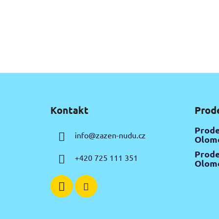
Z
á
Kontakt
Prod
p
a
Prode
info
@
zazen-nudu.cz
t
Olomo
í
Prode
+420 725 111 351
Olomo