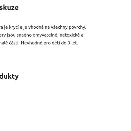
skuze
je krycí a je vhodná na všechny povrchy.
ery jsou snadno omyvatelné, netoxické a
é části. Nevhodné pro děti do 3 let.
odukty