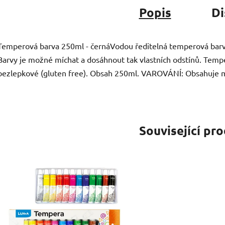
Popis
Di
Temperová barva 250ml - černáVodou ředitelná temperová barva 
Barvy je možné míchat a dosáhnout tak vlastních odstínů. Temp
bezlepkové (gluten free). Obsah 250ml. VAROVÁNÍ: Obsahuje mal
Související pr