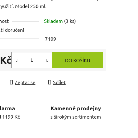
yužití. Model 250 ml.
nost
Skladem
(3 ks)
ti doručení
7109
 Kč
DO KOŠÍKU
 cena:
Zeptat se
Sdílet
darma
Kamenné prodejny
d 1199 Kč
s širokým sortimentem