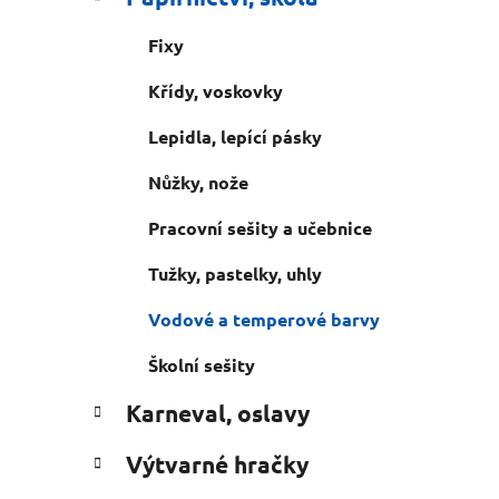
n
e
n
Fixy
í
p
Křídy, voskovky
a
Lepidla, lepící pásky
n
e
Nůžky, nože
l
Pracovní sešity a učebnice
Tužky, pastelky, uhly
Vodové a temperové barvy
Školní sešity
Karneval, oslavy
Výtvarné hračky