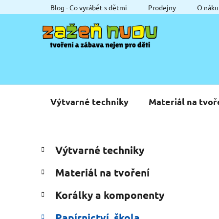
Přejít
Blog - Co vyrábět s dětmi
Prodejny
O náku
na
obsah
Výtvarné techniky
Materiál na tvoř
P
K
Přeskočit
Výtvarné techniky
a
o
kategorie
t
s
Materiál na tvoření
e
t
g
r
Korálky a komponenty
o
a
r
Papírnictví, škola
i