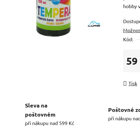
hobby v
Dostup
Možnos
Kód:
59
Měrná
Tisk
Sleva na
Poštovné z
poštovném
při nákupu na
při nákupu nad 599 Kč