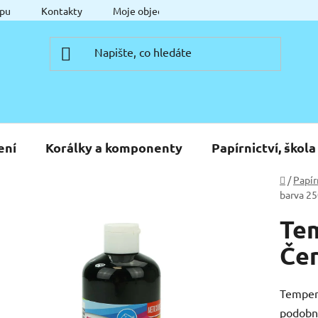
pu
Kontakty
Moje objednávka
ení
Korálky a komponenty
Papírnictví, škola
Domů
/
Papír
barva 25
Tem
Če
Tempero
podobné