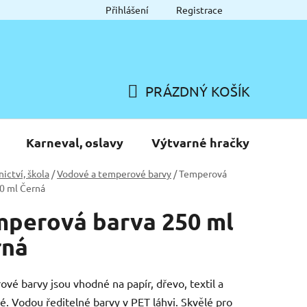
Přihlášení
Registrace
PRÁZDNÝ KOŠÍK
NÁKUPNÍ
KOŠÍK
Karneval, oslavy
Výtvarné hračky
nictví, škola
/
Vodové a temperové barvy
/
Temperová
0 ml Černá
perová barva 250 ml
rná
vé barvy jsou vhodné na papír, dřevo, textil a
. Vodou ředitelné barvy v PET láhvi. Skvělé pro