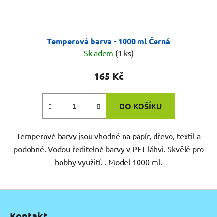
Temperová barva - 1000 ml Černá
Skladem
(1 ks)
165 Kč
DO KOŠÍKU
Temperové barvy jsou vhodné na papír, dřevo, textil a
podobné. Vodou ředitelné barvy v PET láhvi. Skvělé pro
hobby využití. . Model 1000 ml.
Z
á
Kontakt