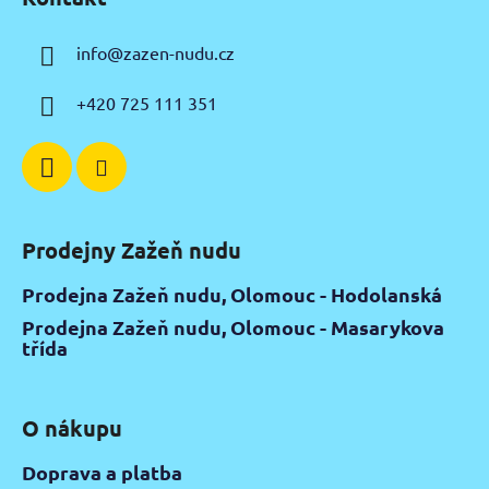
p
a
info
@
zazen-nudu.cz
t
í
+420 725 111 351
Prodejny Zažeň nudu
Prodejna Zažeň nudu, Olomouc - Hodolanská
Prodejna Zažeň nudu, Olomouc - Masarykova
třída
O nákupu
Doprava a platba