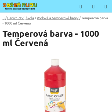
Přejít
Hledat
NÁKUP
na
KOŠÍK
obsah
Domů
/
Papírnictví, škola
/
Vodové a temperové barvy
/
Temperová barva
- 1000 ml Červená
Temperová barva - 1000
ml Červená